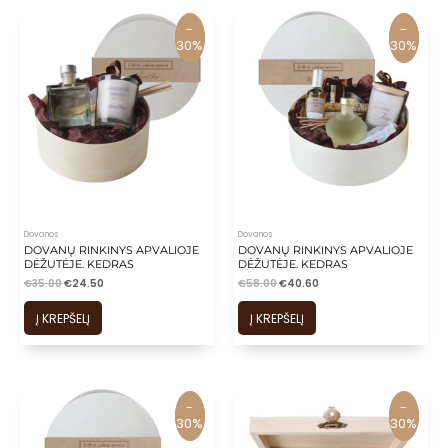
-
-
-
-
30%
30%
30%
30%
Dovanos
Dovanos
DOVANŲ RINKINYS APVALIOJE
DOVANŲ RINKINYS APVALIOJE
DĖŽUTĖJE. KEDRAS
DĖŽUTĖJE. KEDRAS
€
35.00
€
24.50
€
58.00
€
40.60
Į KREPŠELĮ
Į KREPŠELĮ
-
-
-
-
30%
30%
30%
30%