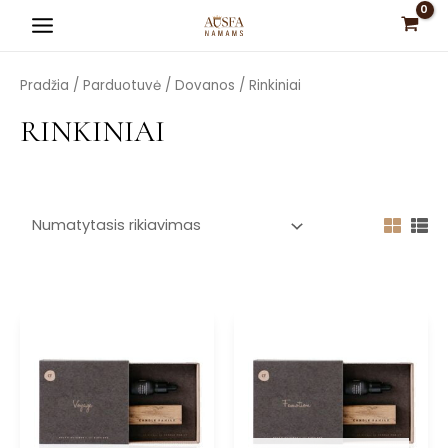
Pereiti
Main
prie
Menu
turinio
Pradžia
/
Parduotuvė
/
Dovanos
/ Rinkiniai
RINKINIAI
is
is
is
is
is