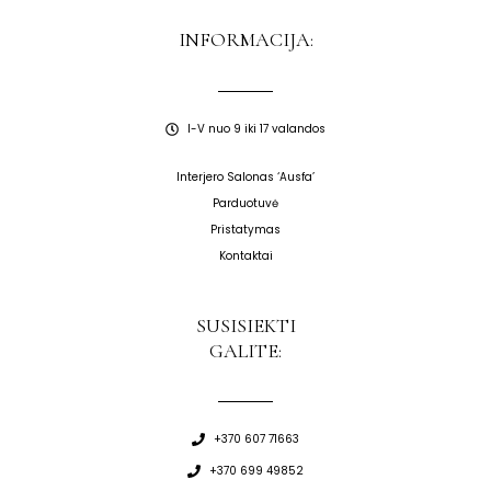
INFORMACIJA:
I-V nuo 9 iki 17 valandos
Interjero Salonas ‘Ausfa’
Parduotuvė
Pristatymas
Kontaktai
SUSISIEKTI
GALITE:
+370 607 71663
+370 699 49852