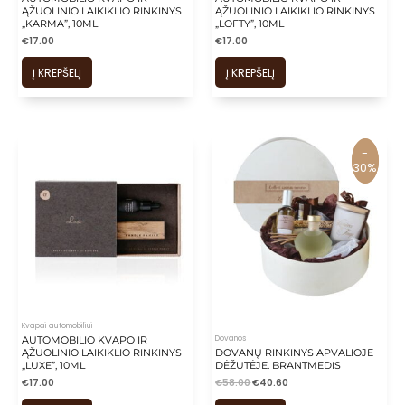
ĄŽUOLINIO LAIKIKLIO RINKINYS
ĄŽUOLINIO LAIKIKLIO RINKINYS
„KARMA”, 10ML
„LOFTY”, 10ML
€
17.00
€
17.00
Į KREPŠELĮ
Į KREPŠELĮ
-
-
30%
30%
Kvapai automobiliui
Dovanos
AUTOMOBILIO KVAPO IR
ĄŽUOLINIO LAIKIKLIO RINKINYS
DOVANŲ RINKINYS APVALIOJE
„LUXE”, 10ML
DĖŽUTĖJE. BRANTMEDIS
€
17.00
€
58.00
€
40.60