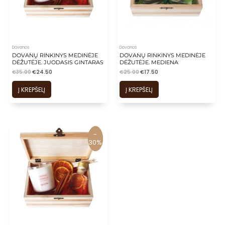
Dovanos
Dovanos
DOVANŲ RINKINYS MEDINĖJE
DOVANŲ RINKINYS MEDINĖJE
DĖŽUTĖJE. JUODASIS GINTARAS
DĖŽUTĖJE. MEDIENA
€
35.00
€
24.50
€
25.00
€
17.50
Į KREPŠELĮ
Į KREPŠELĮ
-
-
30%
30%