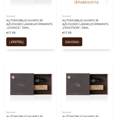
is
IŠPARDUOTA
is
is
Dovanos
Dovanos
is
AUTOMOBILIO KVAPO IR
AUTOMOBILIO KVAPO IR
ĄŽUOLINIO LAIKIKLIO RINKINYS
ĄŽUOLINIO LAIKIKLIO RINKINYS
is
„VOYAGE”, 10ML
„FEMOTION”, 10ML
€
17.00
€
17.00
Į KREPŠELĮ
DAUGIAU
Dovanos
Dovanos
AUTOMOBILIO KVAPO IR
AUTOMOBILIO KVAPO IR