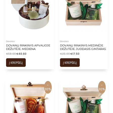
Dovanos
Dovanos
DOVANŲ RINKINYS APVALIOJE
DOVANŲ RINKINYS MEDINĖJE
DĖŽUTĖJE. MEDIENA
DĖŽUTĖJE. JUODASIS GINTARAS
€
58.00
€
40.60
€
25.00
€
17.50
Į KREPŠELĮ
Į KREPŠELĮ
-
-
-
-
30%
30%
30%
30%