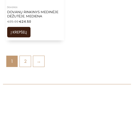
Dovanos
DOVANŲ RINKINYS MEDINĖJE
DĖŽUTĖJE. MEDIENA
€
35.00
€
24.50
Į KREPŠELĮ
1
2
→