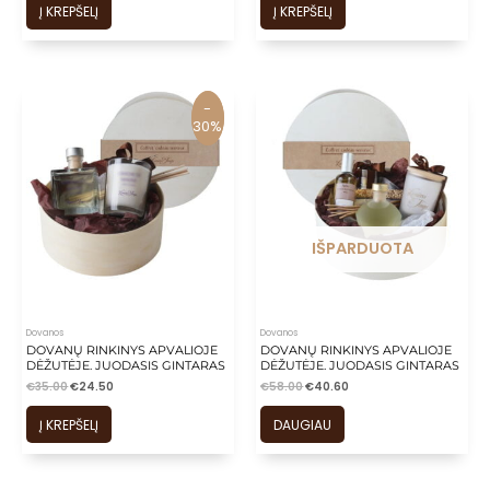
Į KREPŠELĮ
Į KREPŠELĮ
-
-
30%
30%
IŠPARDUOTA
Dovanos
Dovanos
DOVANŲ RINKINYS APVALIOJE
DOVANŲ RINKINYS APVALIOJE
DĖŽUTĖJE. JUODASIS GINTARAS
DĖŽUTĖJE. JUODASIS GINTARAS
€
35.00
€
24.50
€
58.00
€
40.60
Į KREPŠELĮ
DAUGIAU