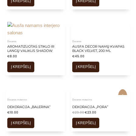
Į KREPŠELĮ
Į KREPŠELĮ
is
is
is
is
is
Dovanos
Dovanos
AROMATIZUOTAS STIKLO IR
AUSFA DECOR NAMŲ KVAPAS
LANGŲ VALIKLIS SHADOW
BLACK VELVET, 200 ML
€
8.00
€
45.00
Į KREPŠELĮ
Į KREPŠELĮ
-
-
21%
21%
Dovanos moterims
Dovanos moterims
DEKORACIJA „BALERINA”
DEKORACIJA „PORA”
€
10.00
€
29.00
€
23.00
Į KREPŠELĮ
Į KREPŠELĮ