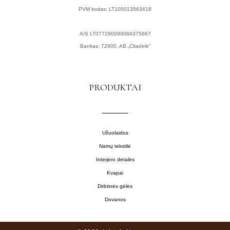
PVM kodas: LT100013563418
A/S LT077290099084375667
Bankas: 72900, AB „Citadelė”
PRODUKTAI
Užuolaidos
Namų tekstilė
Interjero detalės
Kvapai
Dirbtinės gėlės
Dovanos