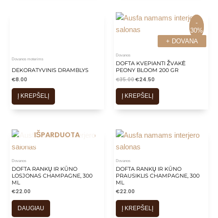
-
-
30%
30%
+ DOVANA
+ DOVANA
Dovanos
Dovanos moterims
DOFTA KVEPIANTI ŽVAKĖ
DEKORATYVINIS DRAMBLYS
PEONY BLOOM 200 GR
€
8.00
€
35.00
€
24.50
Į KREPŠELĮ
Į KREPŠELĮ
IŠPARDUOTA
Dovanos
Dovanos
DOFTA RANKŲ IR KŪNO
DOFTA RANKŲ IR KŪNO
LOSJONAS CHAMPAGNE, 300
PRAUSIKLIS CHAMPAGNE, 300
ML
ML
€
22.00
€
22.00
DAUGIAU
Į KREPŠELĮ