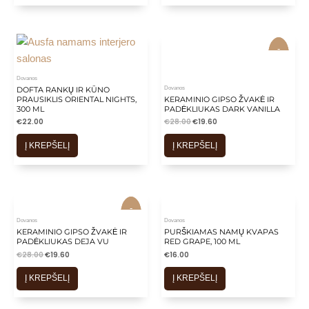
-
-
30%
30%
Dovanos
Dovanos
DOFTA RANKŲ IR KŪNO
PRAUSIKLIS ORIENTAL NIGHTS,
KERAMINIO GIPSO ŽVAKĖ IR
300 ML
PADĖKLIUKAS DARK VANILLA
€
22.00
€
28.00
€
19.60
Į KREPŠELĮ
Į KREPŠELĮ
-
-
30%
30%
Dovanos
Dovanos
KERAMINIO GIPSO ŽVAKĖ IR
PURŠKIAMAS NAMŲ KVAPAS
PADĖKLIUKAS DEJA VU
RED GRAPE, 100 ML
€
28.00
€
19.60
€
16.00
Į KREPŠELĮ
Į KREPŠELĮ