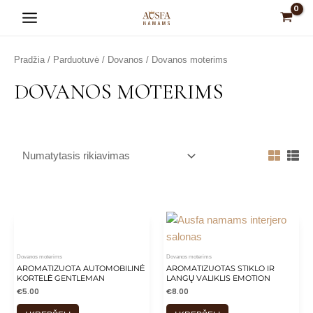
Pereiti
Main
prie
Menu
turinio
Pradžia
/
Parduotuvė
/
Dovanos
/ Dovanos moterims
DOVANOS MOTERIMS
is
is
is
is
is
Dovanos moterims
Dovanos moterims
AROMATIZUOTA AUTOMOBILINĖ
AROMATIZUOTAS STIKLO IR
KORTELĖ GENTLEMAN
LANGŲ VALIKLIS EMOTION
€
5.00
€
8.00