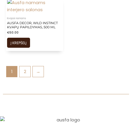
Kvapai namams
AUSFA DECOR, WILD INSTINCT
KVAPŲ PAPILDYMAS, 500 ML
€
50.00
Į KREPŠELĮ
1
2
→