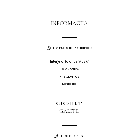
INFORMACIJA:
I-V nuo 9 iki 17 valandos
Interjero Salonas ‘Ausfa’
Parduotuvė
Pristatymas
Kontaktai
SUSISIEKTI
GALITE:
+370 607 71663