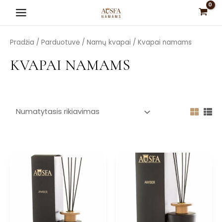
Pereiti
Main
prie
Menu
turinio
Pradžia
/
Parduotuvė
/
Namų kvapai
/ Kvapai namams
KVAPAI NAMAMS
is
is
is
is
is