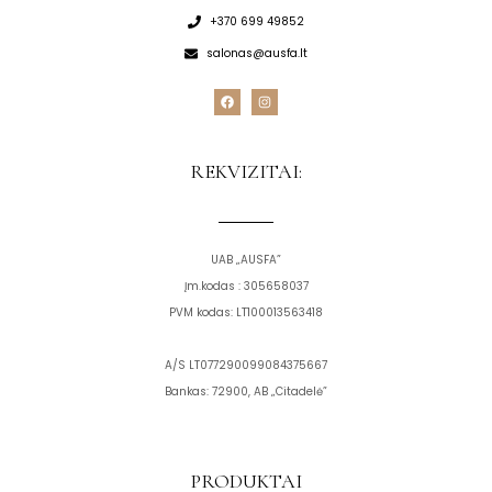
+370 699 49852
salonas@ausfa.lt
F
I
a
n
c
s
e
t
b
a
o
g
REKVIZITAI:
o
r
k
a
m
UAB „AUSFA”
Įm.kodas : 305658037
PVM kodas: LT100013563418
A/S LT077290099084375667
Bankas: 72900, AB „Citadelė”
PRODUKTAI