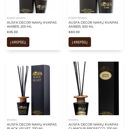
is
is
is
Kvapai namams
Kvapai namams
is
AUSFA DECOR NAMŲ KVAPAS
AUSFA DECOR NAMŲ KVAPAS
AMBER, 200 ML
AMBER, 500 ML
is
€
35.00
€
60.00
Į KREPŠELĮ
Į KREPŠELĮ
Dovanos
Dovanos
AUSFA DECOR NAMŲ KVAPAS
AUSFA DECOR NAMŲ KVAPAS
BLACK VELVET, 200 ML
GLAMOUR PROSECCO, 200 ML