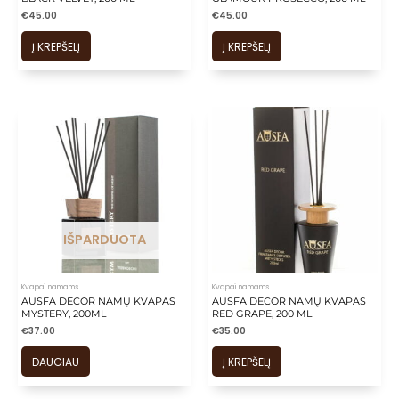
€
45.00
€
45.00
Į KREPŠELĮ
Į KREPŠELĮ
IŠPARDUOTA
Kvapai namams
Kvapai namams
AUSFA DECOR NAMŲ KVAPAS
AUSFA DECOR NAMŲ KVAPAS
MYSTERY, 200ML
RED GRAPE, 200 ML
€
37.00
€
35.00
DAUGIAU
Į KREPŠELĮ