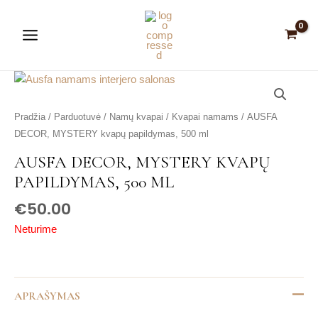
Pereiti
Main
prie
Menu
turinio
Pradžia
/
Parduotuvė
/
Namų kvapai
/
Kvapai namams
/ AUSFA
DECOR, MYSTERY kvapų papildymas, 500 ml
AUSFA DECOR, MYSTERY KVAPŲ
is
PAPILDYMAS, 500 ML
is
€
50.00
is
is
Neturime
is
APRAŠYMAS