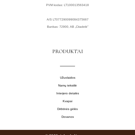
PVM kodas: LT100013563418
A/S LT077290099084375667
Bankas: 72900, AB „Citadelė”
PRODUKTAI
Užuolaidos
Namų tekstilė
Interjero detalės
Kvapai
Dirbtinės gėlės
Dovanos