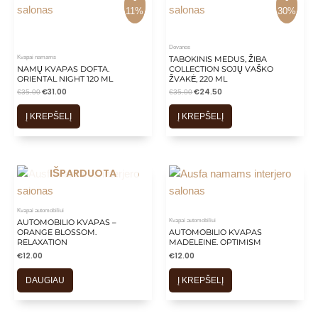
11%
11%
30%
30%
Dovanos
Kvapai namams
TABOKINIS MEDUS, ŽIBA
NAMŲ KVAPAS DOFTA.
COLLECTION SOJŲ VAŠKO
ORIENTAL NIGHT 120 ML
ŽVAKĖ, 220 ML
€
31.00
€
24.50
€
35.00
€
35.00
Į KREPŠELĮ
Į KREPŠELĮ
IŠPARDUOTA
Kvapai automobiliui
Kvapai automobiliui
AUTOMOBILIO KVAPAS –
ORANGE BLOSSOM.
AUTOMOBILIO KVAPAS
RELAXATION
MADELEINE. OPTIMISM
€
12.00
€
12.00
DAUGIAU
Į KREPŠELĮ