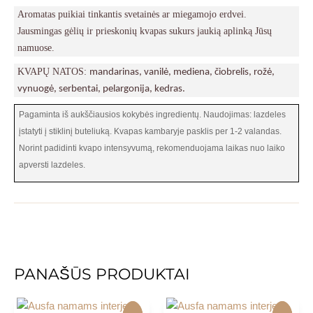
is
Aromatas puikiai tinkantis svetainės ar miegamojo erdvei.
is
Jausmingas gėlių ir prieskonių kvapas sukurs jaukią aplinką Jūsų
is
namuose.
is
KVAPŲ NATOS:
mandarinas, vanilė, mediena, čiobrelis, rožė,
is
vynuogė, serbentai, pelargonija, kedras.
Pagaminta iš aukščiausios kokybės ingredientų. Naudojimas: lazdeles
įstatyti į stiklinį buteliuką. Kvapas kambaryje pasklis per 1-2 valandas.
Norint padidinti kvapo intensyvumą, rekomenduojama laikas nuo laiko
apversti lazdeles.
PANAŠŪS PRODUKTAI
-
-
-
-