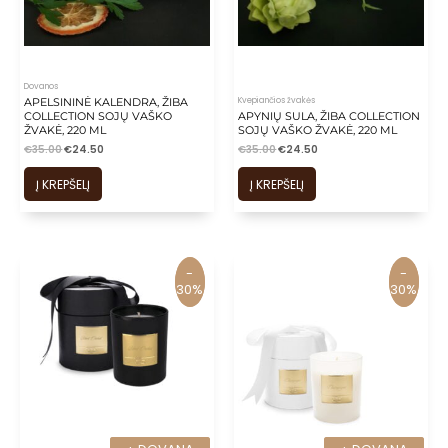
is
is
is
is
Dovanos
Kvepiančios žvakės
APELSININĖ KALENDRA, ŽIBA
is
COLLECTION SOJŲ VAŠKO
APYNIŲ SULA, ŽIBA COLLECTION
ŽVAKĖ, 220 ML
SOJŲ VAŠKO ŽVAKĖ, 220 ML
€
35.00
€
24.50
€
35.00
€
24.50
Į KREPŠELĮ
Į KREPŠELĮ
-
-
-
-
30%
30%
30%
30%