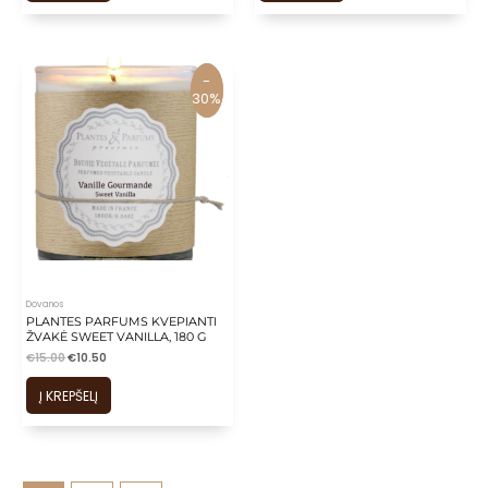
-
-
30%
30%
Dovanos
PLANTES PARFUMS KVEPIANTI
ŽVAKĖ SWEET VANILLA, 180 G
€
15.00
€
10.50
Į KREPŠELĮ