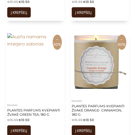
€
15.00
€
10.50
€
15.00
€
10.50
Į KREPŠELĮ
Į KREPŠELĮ
-
-
-
-
30%
30%
30%
30%
Dovanos
Dovanos
PLANTES PARFUMS KVEPIANTI
PLANTES PARFUMS KVEPIANTI
ŽVAKĖ ORANGE- CINNAMON,
ŽVAKĖ GREEN TEA, 180 G
180 G
€
15.00
€
10.50
€
15.00
€
10.50
Į KREPŠELĮ
Į KREPŠELĮ