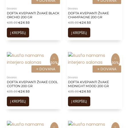
+ DOVANA
+ DOVANA
+ DOVANA
+ DOVANA
Dovanos
Dovanos
DOFTA KVEPIANTI ŽVAKĖ BLACK
DOFTA KVEPIANTI ŽVAKĖ
ORCHID 200 GR
CHAMPAGNE 200 GR
€
35.00
€
24.50
€
35.00
€
24.50
Į KREPŠELĮ
Į KREPŠELĮ
-
-
-
-
30%
30%
30%
30%
+ DOVANA
+ DOVANA
+ DOVANA
+ DOVANA
Dovanos
Dovanos
DOFTA KVEPIANTI ŽVAKĖ COOL
DOFTA KVEPIANTI ŽVAKĖ
COTTON 200 GR
MIDNIGHT MOOD 200 GR
€
35.00
€
24.50
€
35.00
€
24.50
Į KREPŠELĮ
Į KREPŠELĮ
-
-
-
-