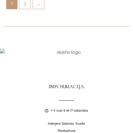
1
2
→
INFORMACIJA:
I-V nuo 9 iki 17 valandos
Interjero Salonas ‘Ausfa’
Parduotuvė