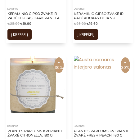
Dovanos
Dovanos
KERAMINIO GIPSO ŽVAKĖ IR
KERAMINIO GIPSO ŽVAKĖ IR
PADĖKLIUKAS DARK VANILLA
PADĖKLIUKAS DEJA VU
€
28.00
€
19.60
€
28.00
€
19.60
Į KREPŠELĮ
Į KREPŠELĮ
-
-
-
-
30%
30%
30%
30%
Dovanos
Dovanos
PLANTES PARFUMS KVEPIANTI
PLANTES PARFUMS KVEPIANTI
ŽVAKĖ CITRONELLA, 180 G
ŽVAKĖ FRESH PEACH, 180 G