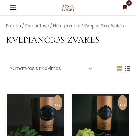
Pereiti
Main
prie
Menu
turinio
Pradžia
/
Parduotuvė
/
Namų kvapai
/ Kvepiančios žvakės
KVEPIANČIOS ŽVAKĖS
is
is
is
is
-
-
-
-
is
30%
30%
30%
30%