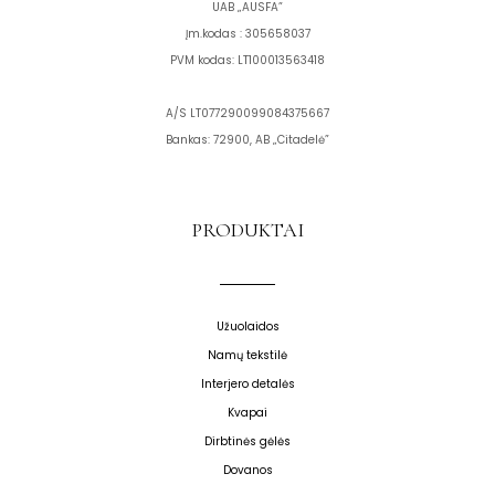
UAB „AUSFA”
Įm.kodas : 305658037
PVM kodas: LT100013563418
A/S LT077290099084375667
Bankas: 72900, AB „Citadelė”
PRODUKTAI
Užuolaidos
Namų tekstilė
Interjero detalės
Kvapai
Dirbtinės gėlės
Dovanos