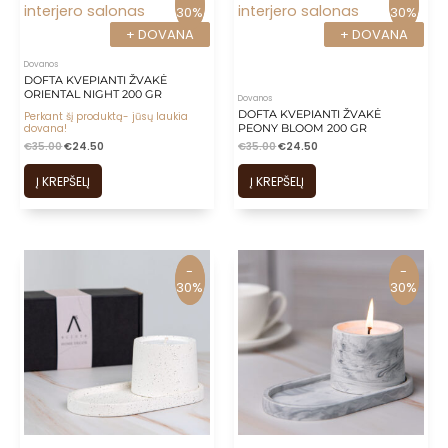
30%
30%
30%
30%
+ DOVANA
+ DOVANA
+ DOVANA
+ DOVANA
Dovanos
DOFTA KVEPIANTI ŽVAKĖ
ORIENTAL NIGHT 200 GR
Dovanos
DOFTA KVEPIANTI ŽVAKĖ
Perkant šį produktą- jūsų laukia
PEONY BLOOM 200 GR
dovana!
€
35.00
€
24.50
€
35.00
€
24.50
Į KREPŠELĮ
Į KREPŠELĮ
-
-
-
-
30%
30%
30%
30%