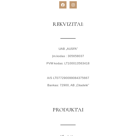
F
I
a
n
c
s
e
t
b
a
o
g
REKVIZITAI:
o
r
k
a
m
UAB „AUSFA”
Įm.kodas : 305658037
PVM kodas: LT100013563418
A/S LT077290099084375667
Bankas: 72900, AB „Citadelė”
PRODUKTAI