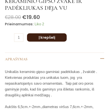
KERAMINIO GIPSO ŽVAKĖ IR
is
gipso
PADĖKLIUKAS DEJA VU
is
žvakė
is
ir
€
19.60
€
28.00
is
padėkliukas
Prieinamumas:
Liko 2
is
DEJA
VU
Į krepšelį
APRAŠYMAS
Unikalūs keraminio gipso gaminiai: padėkliukas , žvakidė .
Kiekvienas produktas yra unikalus tuom, jog yra
nepasikartojantys savo ornamentais. Taip pat oro poros
gaminyje įrodo, kad šis gaminys yra išlietas rankomis, iš
draugiškų aplinkai medžiagų .
Aukštis 6,5cm.+-2mm.,diametras viršus 7,6cm.+-2mm,