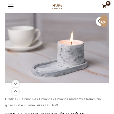
Pereiti
Main
prie
Menu
turinio
-
30%
is
is
is
is
is
produkto
Pradžia
/
Parduotuvė
/
Dovanos
/
Dovanos moterims
/ Keraminio
kiekis:
gipso žvakė ir padėkliukas DEJA VU
Keraminio