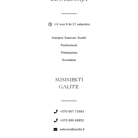
I-V nuo 9 iki 17 valandos
Interjero Salonas ‘Ausfa’
Parduotuvė
Pristatymas
Kontaktai
SUSISIEKTI
GALITE:
+370 607 71663
+370 699 49852
salonas@ausfa.lt