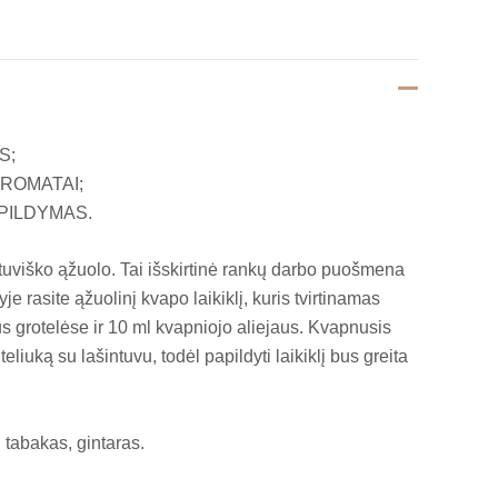
S;
AROMATAI;
PILDYMAS.
ietuviško ąžuolo. Tai išskirtinė rankų darbo puošmena
je rasite ąžuolinį kvapo laikiklį, kuris tvirtinamas
us grotelėse ir 10 ml kvapniojo aliejaus. Kvapnusis
uteliuką su lašintuvu, todėl papildyti laikiklį bus greita
 tabakas, gintaras.