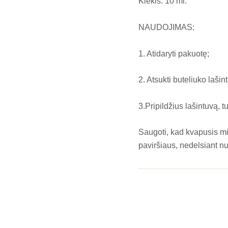
Kiekis: 10 ml.
NAUDOJIMAS:
1. Atidaryti pakuotę;
2. Atsukti buteliuko lašin
3.Pripildžius lašintuvą, t
Saugoti, kad kvapusis mi
paviršiaus, nedelsiant nu