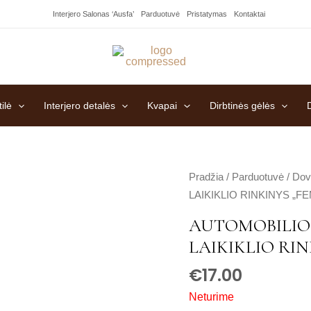
Interjero Salonas ‘Ausfa’
Parduotuvė
Pristatymas
Kontaktai
ilė
Interjero detalės
Kvapai
Dirbtinės gėlės
Pradžia
/
Parduotuvė
/
Dov
LAIKIKLIO RINKINYS „F
AUTOMOBILIO 
LAIKIKLIO RIN
€
17.00
Neturime