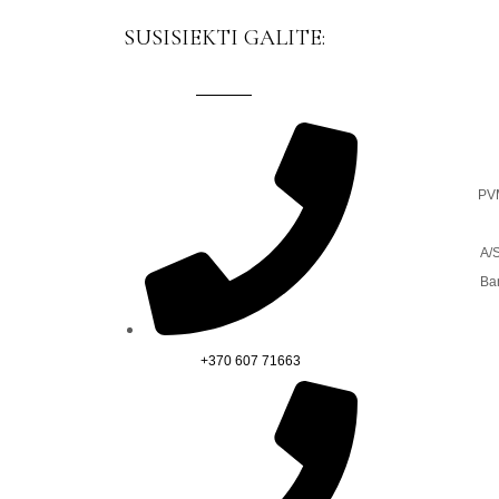
SUSISIEKTI GALITE:
PV
A/
Ba
+370 607 71663