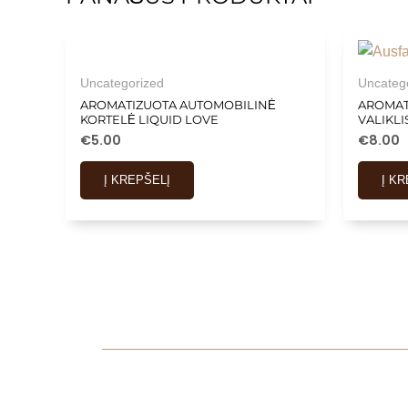
Uncategorized
Uncateg
AROMATIZUOTA AUTOMOBILINĖ
AROMAT
KORTELĖ LIQUID LOVE
VALIKL
€
5.00
€
8.00
Į KREPŠELĮ
Į K