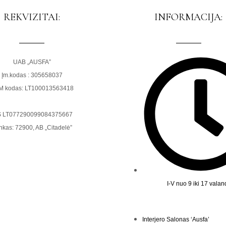
REKVIZITAI:
INFORMACIJA:
UAB „AUSFA”
Įm.kodas : 305658037
M kodas: LT100013563418
S LT077290099084375667
nkas: 72900, AB „Citadelė”
I-V nuo 9 iki 17 vala
Interjero Salonas ‘Ausfa’