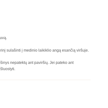
tuvą.
urinį sulašinti į medinio laikiklio angą esančią viršuje.
šinys nepatektų ant paviršių. Jei pateko ant
šluostyti.