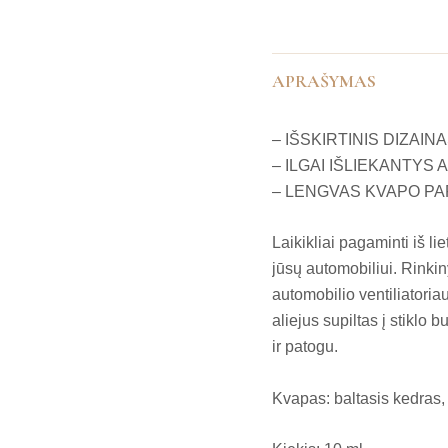
APRAŠYMAS
– IŠSKIRTINIS DIZAINA
– ILGAI IŠLIEKANTYS 
– LENGVAS KVAPO PA
Laikikliai pagaminti iš l
jūsų automobiliui. Rinkiny
automobilio ventiliatoria
aliejus supiltas į stiklo b
ir patogu.
Kvapas: baltasis kedras,