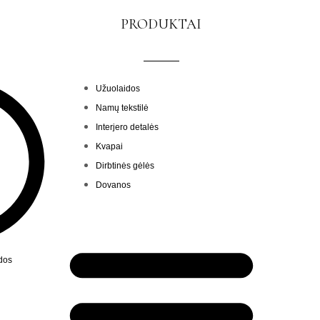
PRODUKTAI
Menu
Užuolaidos
Namų tekstilė
Interjero detalės
Kvapai
Dirbtinės gėlės
Dovanos
ndos
Menu