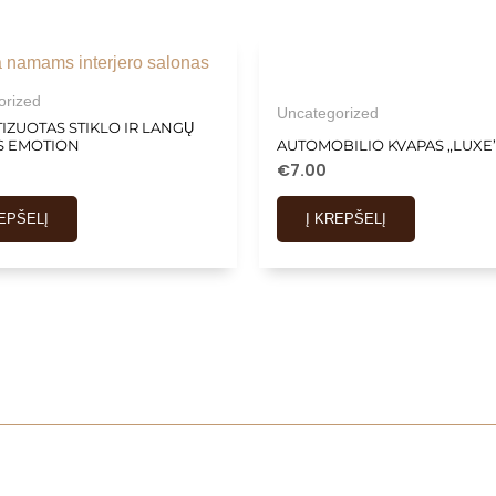
orized
Uncategorized
IZUOTAS STIKLO IR LANGŲ
IS EMOTION
AUTOMOBILIO KVAPAS „LUXE”
€
7.00
REPŠELĮ
Į KREPŠELĮ