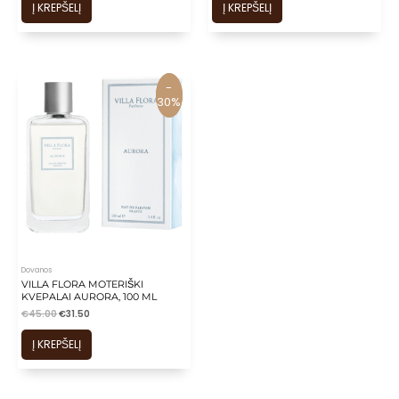
Į KREPŠELĮ
Į KREPŠELĮ
-
-
30%
30%
Dovanos
VILLA FLORA MOTERIŠKI
KVEPALAI AURORA, 100 ML
€
45.00
€
31.50
Į KREPŠELĮ