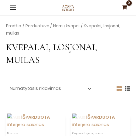
Pereiti
Main
prie
Menu
turinio
Pradžia
/
Parduotuvė
/
Namų kvapai
/ Kvepalai, losjonai,
muilas
KVEPALAI, LOSJONAI,
MUILAS
is
is
is
is
is
IŠPARDUOTA
IŠPARDUOTA
Dovanos
Kvepalai, losjonai, muilas