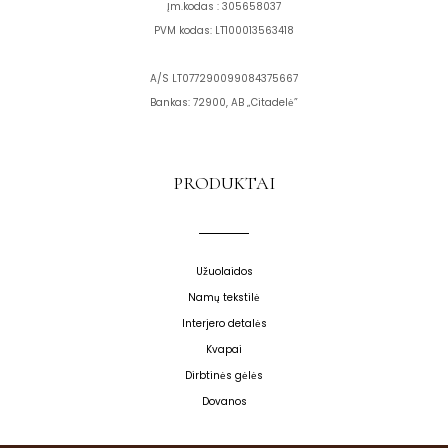
Įm.kodas : 305658037
PVM kodas: LT100013563418
A/S LT077290099084375667
Bankas: 72900, AB „Citadelė”
PRODUKTAI
Užuolaidos
Namų tekstilė
Interjero detalės
Kvapai
Dirbtinės gėlės
Dovanos