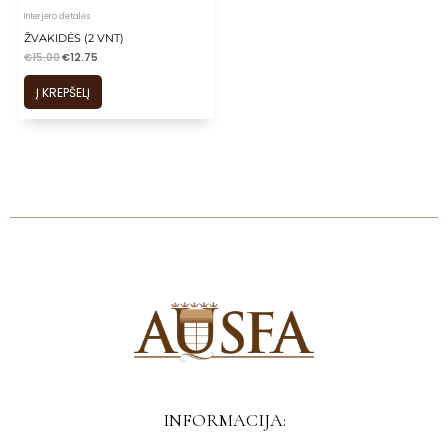
Interjero detalės
ŽVAKIDĖS (2 VNT)
€
15.00
€
12.75
Į KREPŠELĮ
INFORMACIJA: