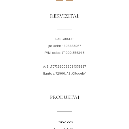
c
s
e
t
b
a
o
g
REKVIZITAI:
o
r
k
a
m
UAB „AUSFA”
Įm.kodas : 305658037
PVM kodas: LT100013563418
A/S LT077290099084375667
Bankas: 72900, AB „Citadelė”
PRODUKTAI
Užuolaidos