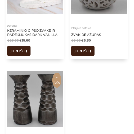
is
is
is
is
Dovanos
Interjero detalės
KERAMINIO GIPSO ŽVAKĖ IR
is
PADĖKLIUKAS DARK VANILLA
ŽVAKIDĖ AŽŪRAS
€
28.00
€
19.60
€
8.00
€
6.80
Į KREPŠELĮ
Į KREPŠELĮ
-
-
15%
15%