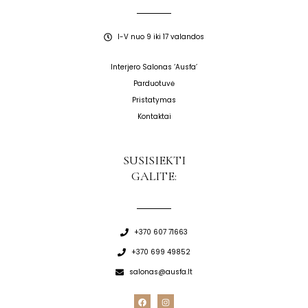
I-V nuo 9 iki 17 valandos
Interjero Salonas ‘Ausfa’
Parduotuvė
Pristatymas
Kontaktai
SUSISIEKTI
GALITE:
+370 607 71663
+370 699 49852
salonas@ausfa.lt
F
I
a
n