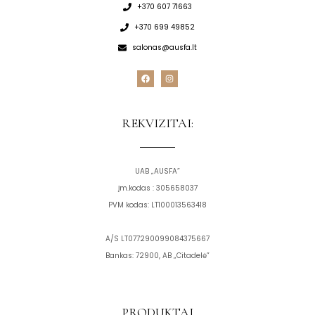
+370 607 71663
+370 699 49852
salonas@ausfa.lt
F
I
a
n
c
s
e
t
b
a
o
g
REKVIZITAI:
o
r
k
a
m
UAB „AUSFA”
Įm.kodas : 305658037
PVM kodas: LT100013563418
A/S LT077290099084375667
Bankas: 72900, AB „Citadelė”
PRODUKTAI