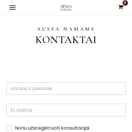
Pereiti
Main
prie
Menu
turinio
AUSFA NAMAMS
KONTAKTAI
is
is
is
is
is
Noriu užsiregistruoti konsultacijai