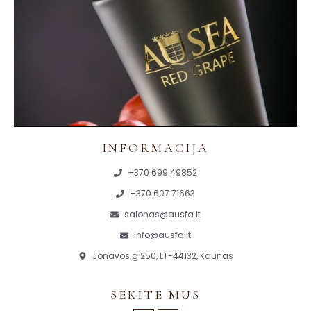
INFORMACIJA
+370 699 49852
+370 607 71663
salonas@ausfa.lt
info@ausfa.lt
Jonavos g 250, LT-44132, Kaunas
SEKITE MUS