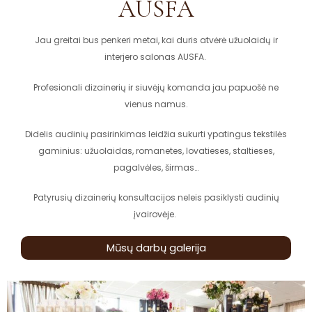
AUSFA
Jau greitai bus penkeri metai, kai duris atvėrė užuolaidų ir
interjero salonas AUSFA.
Profesionali dizainerių ir siuvėjų komanda jau papuošė ne
vienus namus.
Didelis audinių pasirinkimas leidžia sukurti ypatingus tekstilės
gaminius: užuolaidas, romanetes, lovatieses, staltieses,
pagalvėles, širmas…
Patyrusių dizainerių konsultacijos neleis pasiklysti audinių
įvairovėje.
Mūsų darbų galerija