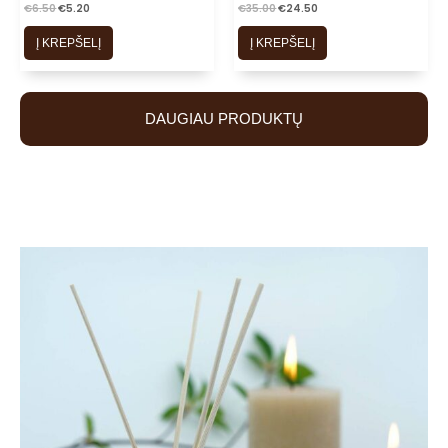
€
6.50
€
5.20
€
35.00
€
24.50
Į KREPŠELĮ
Į KREPŠELĮ
DAUGIAU PRODUKTŲ