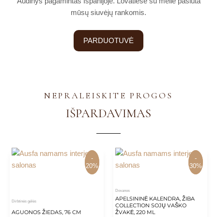
Audinys pagamintas Ispanijoje. Lovatiesė su meile pasiūta
mūsų siuvėjų rankomis.
PARDUOTUVĖ
NEPRALEISKITE PROGOS
IŠPARDAVIMAS
-
-
-
-
20%
20%
30%
30%
Dovanos
APELSININĖ KALENDRA, ŽIBA
Dirbtinės gėlės
COLLECTION SOJŲ VAŠKO
AGUONOS ŽIEDAS, 76 CM
ŽVAKĖ, 220 ML