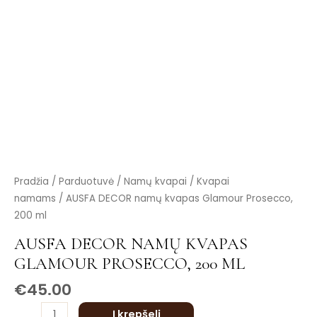
is
is
is
is
is
produkto
Pradžia
/
Parduotuvė
/
Namų kvapai
/
Kvapai
kiekis:
namams
/ AUSFA DECOR namų kvapas Glamour Prosecco,
AUSFA
200 ml
DECOR
AUSFA DECOR NAMŲ KVAPAS
namų
GLAMOUR PROSECCO, 200 ML
kvapas
Glamour
€
45.00
Prosecco,
Į krepšelį