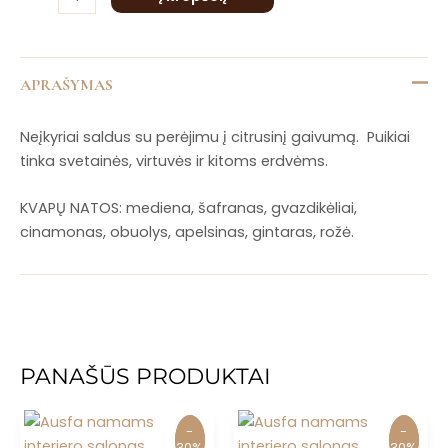
200
ml
APRAŠYMAS
Neįkyriai saldus su perėjimu į citrusinį gaivumą. Puikiai
tinka svetainės, virtuvės ir kitoms erdvėms.
KVAPŲ NATOS: mediena, šafranas, gvazdikėliai,
cinamonas, obuolys, apelsinas, gintaras, rožė.
PANAŠŪS PRODUKTAI
-
-
-
-
30%
30%
30%
30%