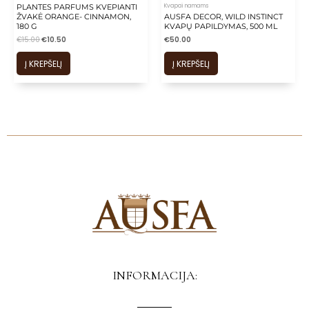
Kvapai namams
PLANTES PARFUMS KVEPIANTI
ŽVAKĖ ORANGE- CINNAMON,
AUSFA DECOR, WILD INSTINCT
180 G
KVAPŲ PAPILDYMAS, 500 ML
€
15.00
€
10.50
€
50.00
Į KREPŠELĮ
Į KREPŠELĮ
INFORMACIJA: