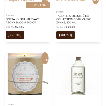
+ DOVANA
+ DOVANA
Dovanos
Dovanos
TABOKINIS MEDUS, ŽIBA
DOFTA KVEPIANTI ŽVAKĖ
COLLECTION SOJŲ VAŠKO
PEONY BLOOM 200 GR
ŽVAKĖ, 220 ML
€
35.00
€
24.50
€
35.00
€
24.50
Į KREPŠELĮ
Į KREPŠELĮ
-
-
30%
30%
Dovanos