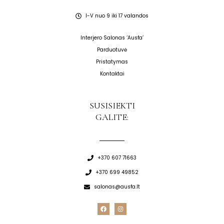
I-V nuo 9 iki 17 valandos
Interjero Salonas ‘Ausfa’
Parduotuvė
Pristatymas
Kontaktai
SUSISIEKTI
GALITE:
+370 607 71663
+370 699 49852
salonas@ausfa.lt
F
I
a
n
c
s
e
t