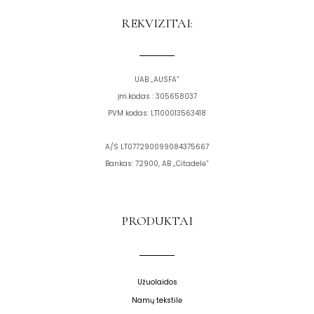
b
a
o
g
REKVIZITAI:
o
r
k
a
m
UAB „AUSFA”
Įm.kodas : 305658037
PVM kodas: LT100013563418
A/S LT077290099084375667
Bankas: 72900, AB „Citadelė”
PRODUKTAI
Užuolaidos
Namų tekstilė