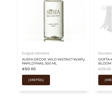
Kvapai namams
Dovano
AUSFA DECOR, WILD INSTINCT KVAPŲ
DOFTA 
PAPILDYMAS, 500 ML
BLOOM 
€
50.00
€
35.00
Į KREPŠELĮ
Į KR