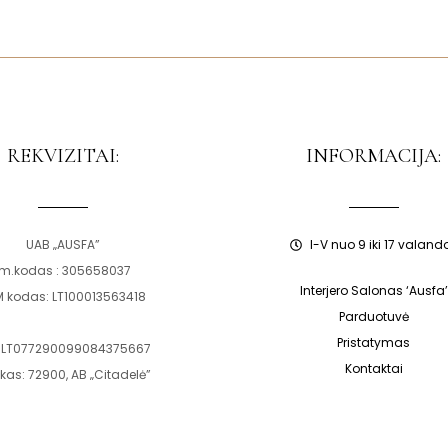
REKVIZITAI:
INFORMACIJA:
UAB „AUSFA”
I-V nuo 9 iki 17 valand
Įm.kodas : 305658037
Interjero Salonas ‘Ausfa’
M kodas: LT100013563418
Parduotuvė
Pristatymas
 LT077290099084375667
Kontaktai
kas: 72900, AB „Citadelė”