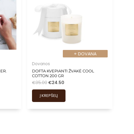
+ DOVANA
+ DOVANA
Dovanos
ER.
DOFTA KVEPIANTI ŽVAKĖ COOL
COTTON 200 GR
€
35.00
€
24.50
Į KREPŠELĮ