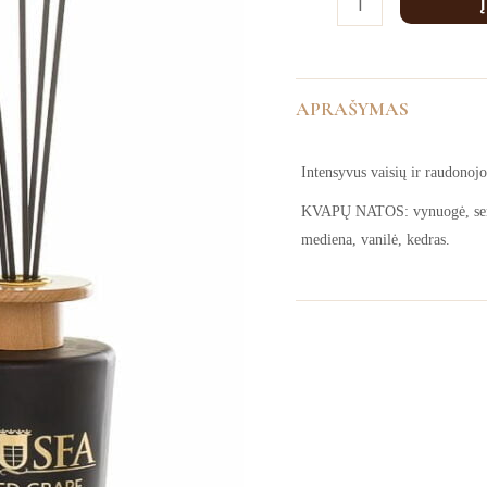
GRAPE,
500
ml
APRAŠYMAS
Intensyvus vaisių ir raudonojo
KVAPŲ NATOS: vynuogė, serben
mediena, vanilė, kedras.