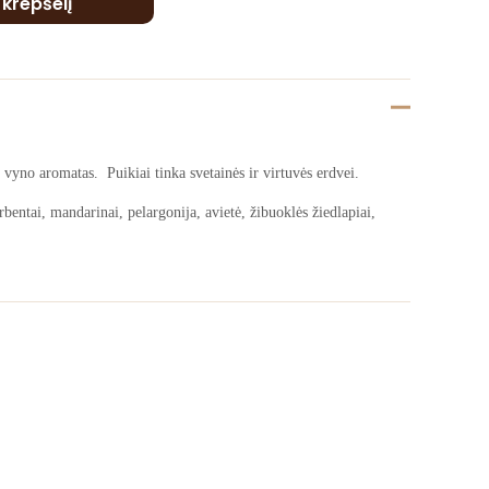
Į krepšelį
 vyno aromatas. Puikiai tinka svetainės ir virtuvės erdvei.
tai, mandarinai, pelargonija, avietė, žibuoklės žiedlapiai,