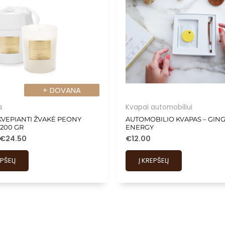
+ DOVANA
+ DOVANA
s
Kvapai automobiliui
KVEPIANTI ŽVAKĖ PEONY
AUTOMOBILIO KVAPAS – GING
200 GR
ENERGY
€
24.50
€
12.00
EPŠELĮ
Į KREPŠELĮ