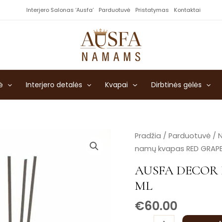
Interjero Salonas ‘Ausfa’
Parduotuvė
Pristatymas
Kontaktai
ė
Interjero detalės
Kvapai
Dirbtinės gėlės
produkto
Pradžia
/
Parduotuvė
/
kiekis:
namų kvapas RED GRAPE
AUSFA
AUSFA DECOR 
DECOR
ML
namų
kvapas
€
60.00
RED