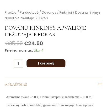
is
is
produkto
Pradžia
/
Parduotuvė
/
Dovanos
/
Rinkiniai
/ Dovanų rinkinys
is
kiekis:
apvalioje dėžutėje. KEDRAS
is
Dovanų
is
DOVANŲ RINKINYS APVALIOJE
rinkinys
DĖŽUTĖJE. KEDRAS
apvalioje
dėžutėje.
€
35.00
€
24.50
KEDRAS
Prieinamumas:
Liko 4
Į krepšelį
APRAŠYMAS
Aromatinė žvakė – 90 g + Namų kvapas su lazdelėmis – 100 ml.
Tai rankų darbo produktai, gaminami Prancūzijoje. Naudojamas