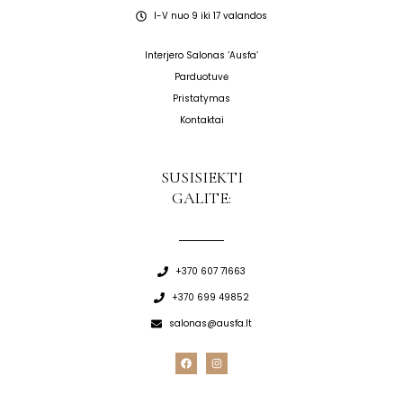
I-V nuo 9 iki 17 valandos
Interjero Salonas ‘Ausfa’
Parduotuvė
Pristatymas
Kontaktai
SUSISIEKTI
GALITE:
+370 607 71663
+370 699 49852
salonas@ausfa.lt
F
I
a
n
c
s
e
t
b
a