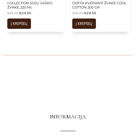
COLLECTION SOJŲ VAŠKO
DOFTA KVEPIANTI ŽVAKĖ COOL
ŽVAKĖ, 220 ML
COTTON 200 GR
€
35.00
€
24.50
€
35.00
€
24.50
Į KREPŠELĮ
Į KREPŠELĮ
INFORMACIJA: