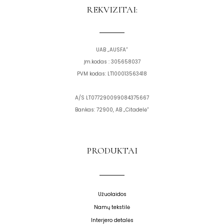
o
g
REKVIZITAI:
o
r
k
a
m
UAB „AUSFA”
Įm.kodas : 305658037
PVM kodas: LT100013563418
A/S LT077290099084375667
Bankas: 72900, AB „Citadelė”
PRODUKTAI
Užuolaidos
Namų tekstilė
Interjero detalės