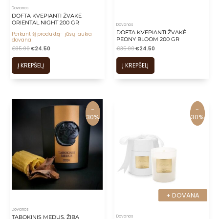
Dovanos
DOFTA KVEPIANTI ŽVAKĖ
ORIENTAL NIGHT 200 GR
Dovanos
DOFTA KVEPIANTI ŽVAKĖ
Perkant šį produktą- jūsų laukia
PEONY BLOOM 200 GR
dovana!
€
35.00
€
24.50
€
35.00
€
24.50
Į KREPŠELĮ
Į KREPŠELĮ
-
-
-
-
30%
30%
30%
30%
+ DOVANA
+ DOVANA
Dovanos
Dovanos
TABOKINIS MEDUS, ŽIBA