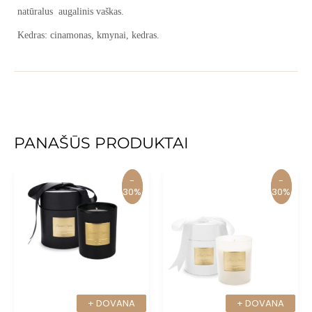
natūralus augalinis vaškas.
Kedras: cinamonas, kmynai, kedras.
PANAŠŪS PRODUKTAI
-
-
-
-
30%
30%
30%
30%
+ DOVANA
+ DOVANA
+ DOVANA
+ DOVANA