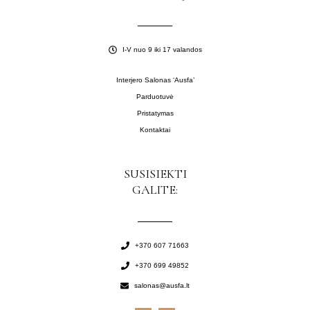
I-V nuo 9 iki 17 valandos
Interjero Salonas ‘Ausfa’
Parduotuvė
Pristatymas
Kontaktai
SUSISIEKTI
GALITE:
+370 607 71663
+370 699 49852
salonas@ausfa.lt