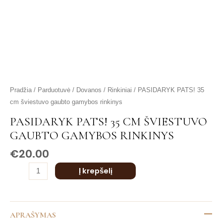
produkto
Pradžia
/
Parduotuvė
/
Dovanos
/
Rinkiniai
/ PASIDARYK PATS! 35
kiekis:
cm šviestuvo gaubto gamybos rinkinys
PASIDARYK
PASIDARYK PATS! 35 CM ŠVIESTUVO
PATS!
GAUBTO GAMYBOS RINKINYS
35
cm
€
20.00
šviestuvo
Į krepšelį
gaubto
gamybos
rinkinys
APRAŠYMAS