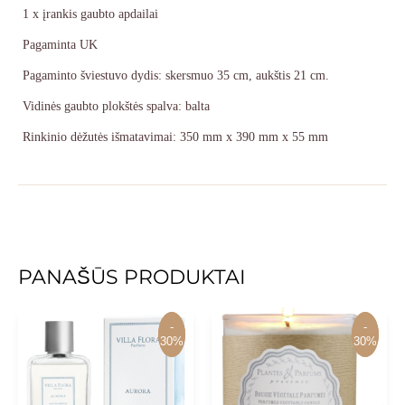
1 x įrankis gaubto apdailai
Pagaminta UK
Pagaminto šviestuvo dydis: skersmuo 35 cm, aukštis 21 cm.
Vidinės gaubto plokštės spalva: balta
Rinkinio dėžutės išmatavimai: 350 mm x 390 mm x 55 mm
PANAŠŪS PRODUKTAI
-
-
-
-
30%
30%
30%
30%