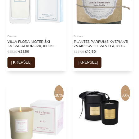
Dovanos
Dovanos
VILLA FLORA MOTERIŠKI
PLANTES PARFUMS KVEPIANTI
KVEPALAI AURORA, 100 ML
ŽVAKĖ SWEET VANILLA, 180 G
€
31.50
€
10.50
€
45.00
€
15.00
Į KREPŠELĮ
Į KREPŠELĮ
-
-
-
-
30%
30%
30%
30%