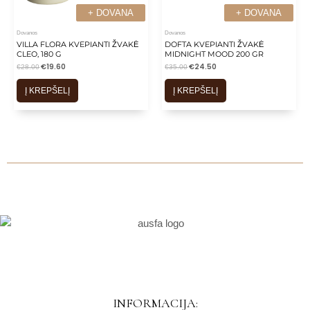
+ DOVANA
+ DOVANA
+ DOVANA
+ DOVANA
Dovanos
Dovanos
VILLA FLORA KVEPIANTI ŽVAKĖ
DOFTA KVEPIANTI ŽVAKĖ
CLEO, 180 G
MIDNIGHT MOOD 200 GR
€
19.60
€
24.50
€
28.00
€
35.00
Į KREPŠELĮ
Į KREPŠELĮ
INFORMACIJA: