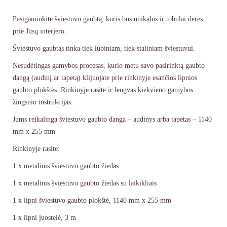
Pasigaminkite šviestuvo gaubtą, kuris bus unikalus ir tobulai derės
prie Jūsų interjero.
Šviestuvo gaubtas tinka tiek lubiniam, tiek staliniam šviestuvui.
Nesudėtingas gamybos procesas, kurio metu savo pasirinktą gaubto
dangą (audinį ar tapetą) klijuojate prie rinkinyje esančios lipnios
gaubto plokštės. Rinkinyje rasite ir lengvas kiekvieno gamybos
žingsnio instrukcijas.
Jums reikalinga šviestuvo gaubto danga – audinys arba tapetas – 1140
mm x 255 mm
Rinkinyje rasite:
1 x metalinis šviestuvo gaubto žiedas
1 x metalinis šviestuvo gaubto žiedas su laikikliais
1 x lipni šviestuvo gaubto plokštė, 1140 mm x 255 mm
1 x lipni juostelė, 3 m