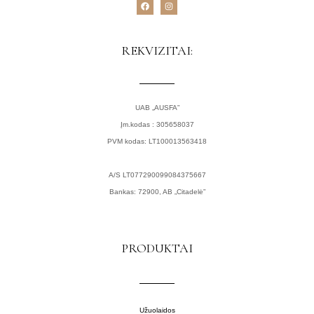
F
I
a
n
c
s
e
t
b
a
o
g
REKVIZITAI:
o
r
k
a
m
UAB „AUSFA”
Įm.kodas : 305658037
PVM kodas: LT100013563418
A/S LT077290099084375667
Bankas: 72900, AB „Citadelė”
PRODUKTAI
Užuolaidos