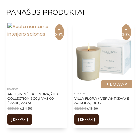
PANAŠŪS PRODUKTAI
-
-
-
-
30%
30%
30%
30%
+ DOVANA
+ DOVANA
Dovanos
Dovanos
APELSININĖ KALENDRA, ŽIBA
COLLECTION SOJŲ VAŠKO
VILLA FLORA KVEPIANTI ŽVAKĖ
ŽVAKĖ, 220 ML
AURORA, 180 G
€
35.00
€
24.50
€
28.00
€
19.60
Į KREPŠELĮ
Į KREPŠELĮ