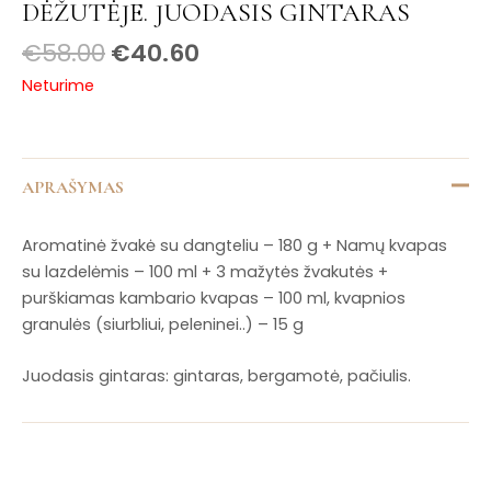
DĖŽUTĖJE. JUODASIS GINTARAS
€
58.00
€
40.60
Neturime
APRAŠYMAS
Aromatinė žvakė su dangteliu – 180 g + Namų kvapas
su lazdelėmis – 100 ml + 3 mažytės žvakutės +
purškiamas kambario kvapas – 100 ml, kvapnios
granulės (siurbliui, peleninei..) – 15 g
Juodasis gintaras: gintaras, bergamotė, pačiulis.