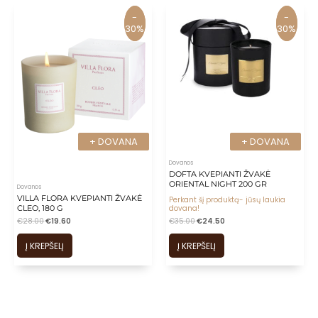
-
-
-
-
30%
30%
30%
30%
+ DOVANA
+ DOVANA
+ DOVANA
+ DOVANA
Dovanos
DOFTA KVEPIANTI ŽVAKĖ
ORIENTAL NIGHT 200 GR
Dovanos
VILLA FLORA KVEPIANTI ŽVAKĖ
Perkant šį produktą- jūsų laukia
CLEO, 180 G
dovana!
€
28.00
€
19.60
€
35.00
€
24.50
Į KREPŠELĮ
Į KREPŠELĮ