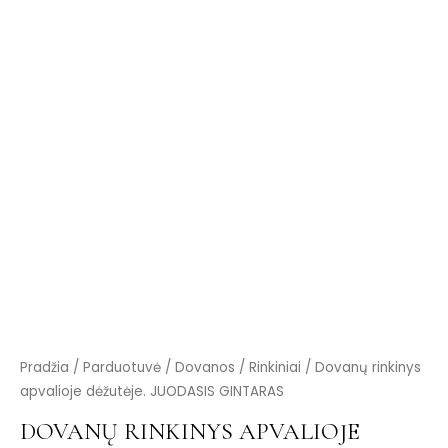
is
is
is
is
is
Pradžia
/
Parduotuvė
/
Dovanos
/
Rinkiniai
/ Dovanų rinkinys
apvalioje dėžutėje. JUODASIS GINTARAS
DOVANŲ RINKINYS APVALIOJE