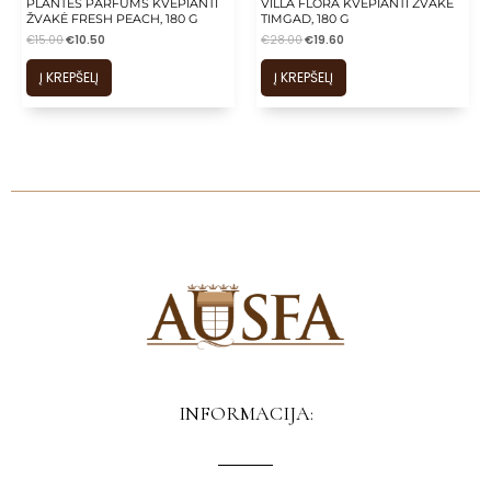
PLANTES PARFUMS KVEPIANTI
VILLA FLORA KVEPIANTI ŽVAKĖ
ŽVAKĖ FRESH PEACH, 180 G
TIMGAD, 180 G
€
15.00
€
10.50
€
28.00
€
19.60
Į KREPŠELĮ
Į KREPŠELĮ
INFORMACIJA: