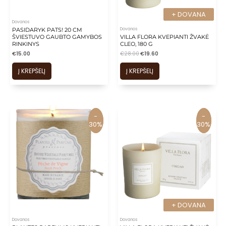
+ DOVANA
+ DOVANA
Dovanos
Dovanos
PASIDARYK PATS! 20 CM
ŠVIESTUVO GAUBTO GAMYBOS
VILLA FLORA KVEPIANTI ŽVAKĖ
RINKINYS
CLEO, 180 G
€
15.00
€
28.00
€
19.60
Į KREPŠELĮ
Į KREPŠELĮ
-
-
-
-
30%
30%
30%
30%
+ DOVANA
+ DOVANA
Dovanos
Dovanos