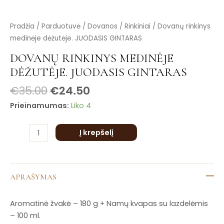
is
is
produkto
Pradžia
/
Parduotuvė
/
Dovanos
/
Rinkiniai
/ Dovanų rinkinys
is
kiekis:
medinėje dėžutėje. JUODASIS GINTARAS
is
Dovanų
is
DOVANŲ RINKINYS MEDINĖJE
rinkinys
DĖŽUTĖJE. JUODASIS GINTARAS
medinėje
dėžutėje.
€
35.00
€
24.50
JUODASIS
Prieinamumas:
Liko 4
GINTARAS
Į krepšelį
APRAŠYMAS
Aromatinė žvakė – 180 g + Namų kvapas su lazdelėmis
– 100 ml.