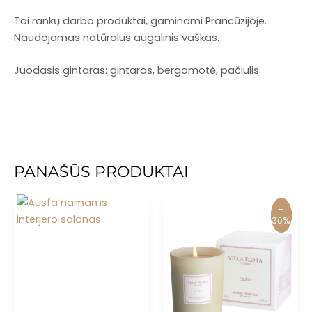
Tai rankų darbo produktai, gaminami Prancūzijoje.
Naudojamas natūralus augalinis vaškas.
Juodasis gintaras: gintaras, bergamotė, pačiulis.
PANAŠŪS PRODUKTAI
-
-
30%
30%