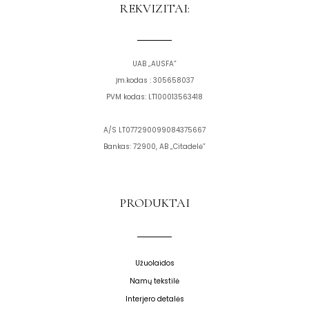
o
g
REKVIZITAI:
o
r
k
a
m
UAB „AUSFA”
Įm.kodas : 305658037
PVM kodas: LT100013563418
A/S LT077290099084375667
Bankas: 72900, AB „Citadelė”
PRODUKTAI
Užuolaidos
Namų tekstilė
Interjero detalės