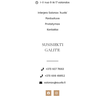
I-V nuo 9 iki 17 valandos
Interjero Salonas ‘Ausfa’
Parduotuvė
Pristatymas
Kontaktai
SUSISIEKTI
GALITE:
+370 607 71663
+370 699 49852
salonas@ausfa.lt
F
I
a
n
c
s
e
t
b
a