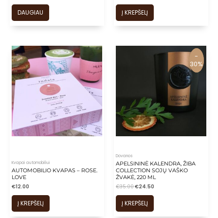
DAUGIAU
Į KREPŠELĮ
-
-
30%
30%
Dovanos
Kvapai automobiliui
APELSININĖ KALENDRA, ŽIBA
AUTOMOBILIO KVAPAS – ROSE.
COLLECTION SOJŲ VAŠKO
LOVE
ŽVAKĖ, 220 ML
€
12.00
€
35.00
€
24.50
Į KREPŠELĮ
Į KREPŠELĮ