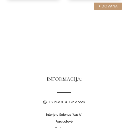
+ DOVANA
INFORMACIJA:
I-V nuo 9 iki 17 valandos
Interjero Salonas ‘Ausfa’
Parduotuvė