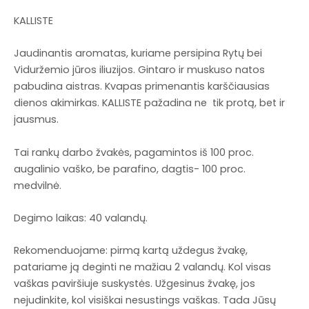
KALLISTE
Jaudinantis aromatas, kuriame persipina Rytų bei
Viduržemio jūros iliuzijos. Gintaro ir muskuso natos
pabudina aistras. Kvapas primenantis karščiausias
dienos akimirkas. KALLISTE pažadina ne tik protą, bet ir
jausmus.
Tai rankų darbo žvakės, pagamintos iš 100 proc.
augalinio vaško, be parafino, dagtis- 100 proc.
medvilnė.
Degimo laikas: 40 valandų.
Rekomenduojame: pirmą kartą uždegus žvakę,
patariame ją deginti ne mažiau 2 valandų. Kol visas
vaškas paviršiuje suskystės. Užgesinus žvakę, jos
nejudinkite, kol visiškai nesustings vaškas. Tada Jūsų