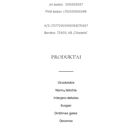
Įm.kodas : 305658037
PVM kodas: LT100013563418
A/S LT077290099084375667
Bankas: 72900, AB „Citadelė”
PRODUKTAI
Užuolaidos
Namų tekstilė
Interjero detalės
Kvapai
Dirbtinės gėlės
Dovanos