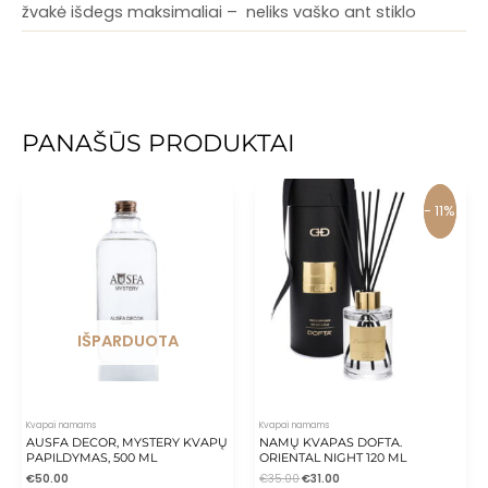
žvakė išdegs maksimaliai – neliks vaško ant stiklo
sienelių.
PANAŠŪS PRODUKTAI
- 11%
- 11%
IŠPARDUOTA
Kvapai namams
Kvapai namams
AUSFA DECOR, MYSTERY KVAPŲ
NAMŲ KVAPAS DOFTA.
PAPILDYMAS, 500 ML
ORIENTAL NIGHT 120 ML
€
50.00
€
35.00
€
31.00