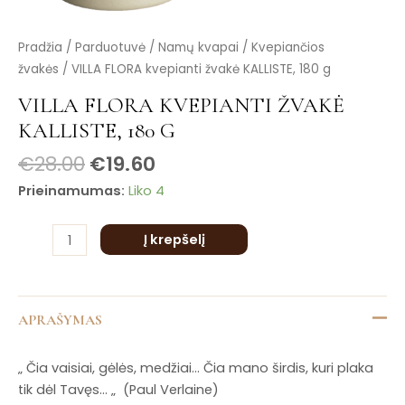
is
is
produkto
Pradžia
/
Parduotuvė
/
Namų kvapai
/
Kvepiančios
is
kiekis:
žvakės
/ VILLA FLORA kvepianti žvakė KALLISTE, 180 g
is
VILLA
is
VILLA FLORA KVEPIANTI ŽVAKĖ
FLORA
KALLISTE, 180 G
kvepianti
žvakė
€
28.00
€
19.60
KALLISTE,
Prieinamumas:
Liko 4
180
g
Į krepšelį
APRAŠYMAS
„ Čia vaisiai, gėlės, medžiai… Čia mano širdis, kuri plaka
tik dėl Tavęs… „ (Paul Verlaine)