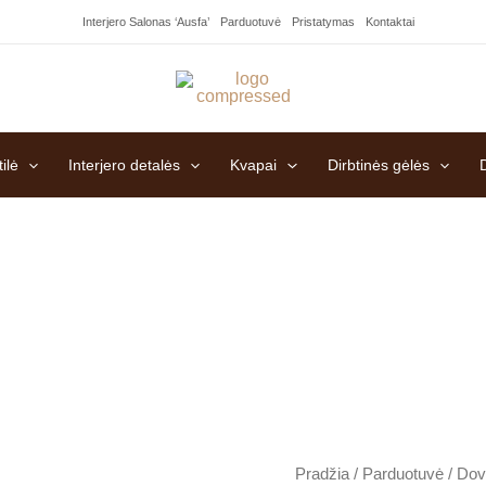
Interjero Salonas ‘Ausfa’
Parduotuvė
Pristatymas
Kontaktai
ilė
Interjero detalės
Kvapai
Dirbtinės gėlės
produkto
Pradžia
/
Parduotuvė
/
Dov