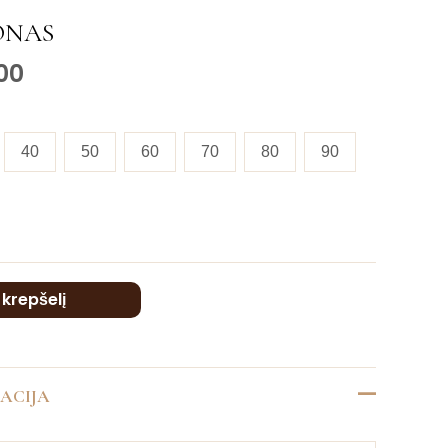
ONAS
00
40
50
60
70
80
90
Į krepšelį
ACIJA