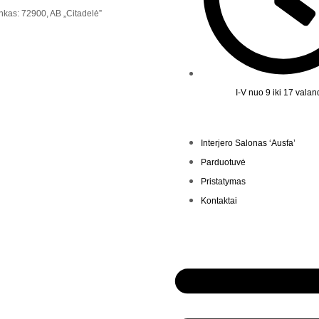
nkas: 72900, AB „Citadelė”
I-V nuo 9 iki 17 vala
Interjero Salonas ‘Ausfa’
Parduotuvė
Pristatymas
Kontaktai