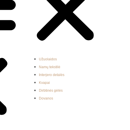
Užuolaidos
Namų tekstilė
Interjero detalės
Kvapai
Dirbtinės gėlės
Dovanos