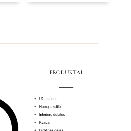
PRODUKTAI
Menu
Užuolaidos
Namų tekstilė
Interjero detalės
Kvapai
Dirbtinės gėlės