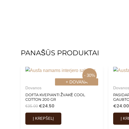
PANAŠŪS PRODUKTAI
- 30%
- 30%
+ DOVANA
+ DOVANA
Dovanos
Dovano
DOFTA KVEPIANTI ŽVAKĖ COOL
PASIDAR
COTTON 200 GR
GAUBTO
€
24.50
€
24.00
€
35.00
Į KREPŠELĮ
Į K