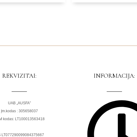
REKVIZITAI:
INFORMACIJA:
UAB „AUSFA”
Įm.kodas : 305658037
M kodas: LT100013563418
S LT077290099084375667