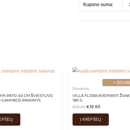
Kupono suma:
+ DOVA
+ DOVA
s
Dovanos
YK PATS! 40 CM ŠVIESTUVO
VILLA FLORA KVEPIANTI ŽVAK
 GAMYBOS RINKINYS
180 G
€
19.60
€
28.00
REPŠELĮ
Į KREPŠELĮ