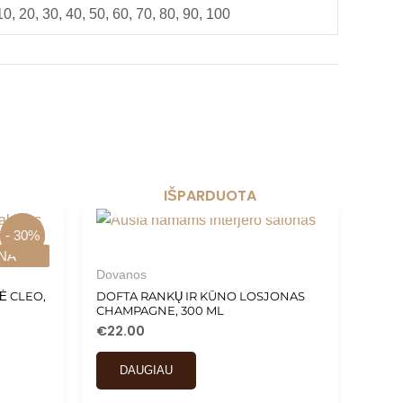
10, 20, 30, 40, 50, 60, 70, 80, 90, 100
IŠPARDUOTA
- 30%
- 30%
NA
NA
Dovanos
Ė CLEO,
DOFTA RANKŲ IR KŪNO LOSJONAS
CHAMPAGNE, 300 ML
€
22.00
DAUGIAU