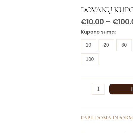
kiekis:
DOVANŲ KUP
Dovanų
€
10.00
–
€
100.
kuponas
Kupono suma:
10
20
30
100
PAPILDOMA INFORM