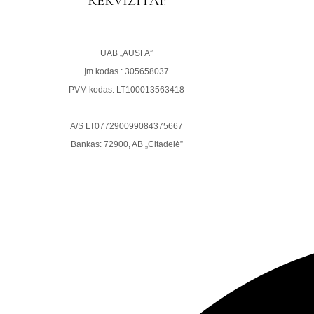
REKVIZITAI:
UAB „AUSFA”
Įm.kodas : 305658037
PVM kodas: LT100013563418
A/S LT077290099084375667
Bankas: 72900, AB „Citadelė”