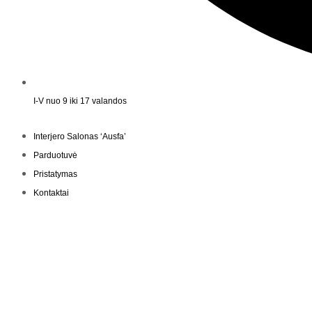
I-V nuo 9 iki 17 valandos
Interjero Salonas ‘Ausfa’
Parduotuvė
Pristatymas
Kontaktai