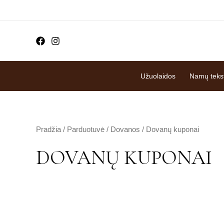
Pereiti
prie
turinio
Užuolaidos
Namų tekst
Pradžia
/
Parduotuvė
/
Dovanos
/ Dovanų kuponai
DOVANŲ KUPONAI