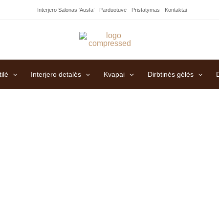
Interjero Salonas ‘Ausfa’
Parduotuvė
Pristatymas
Kontaktai
ilė
Interjero detalės
Kvapai
Dirbtinės gėlės