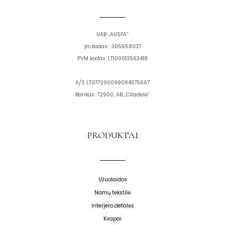
k
a
m
UAB „AUSFA”
Įm.kodas : 305658037
PVM kodas: LT100013563418
A/S LT077290099084375667
Bankas: 72900, AB „Citadelė”
PRODUKTAI
Užuolaidos
Namų tekstilė
Interjero detalės
Kvapai