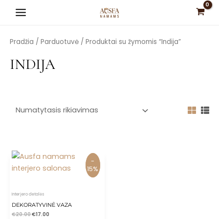
Pereiti
Main
prie
Menu
turinio
Pradžia
/
Parduotuvė
/ Produktai su žymomis “Indija”
INDIJA
is
is
is
is
-
-
is
15%
15%
Interjero detalės
DEKORATYVINĖ VAZA
€
20.00
€
17.00