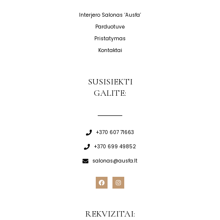
Interjero Salonas ‘Ausfa’
Parduotuvė
Pristatymas
Kontaktai
SUSISIEKTI
GALITE:
+370 607 71663
+370 699 49852
salonas@ausfa.lt
F
I
a
n
c
s
e
t
b
a
o
g
REKVIZITAI:
o
r