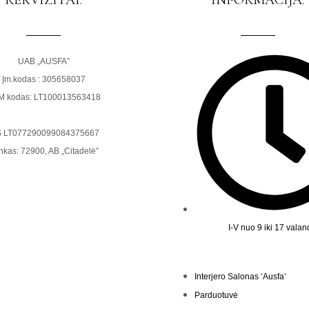
REKVIZITAI:
INFORMACIJA:
UAB „AUSFA”
Įm.kodas : 305658037
M kodas: LT100013563418
S LT077290099084375667
nkas: 72900, AB „Citadelė”
I-V nuo 9 iki 17 vala
Interjero Salonas ‘Ausfa’
Parduotuvė