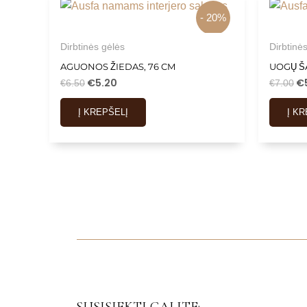
- 20%
Dirbtinės gėlės
Dirbtinė
AGUONOS ŽIEDAS, 76 CM
UOGŲ ŠA
€
5.20
€
€
6.50
€
7.00
Į KREPŠELĮ
Į K