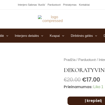
Interjero Salonas ‘Ausfa’
Parduotuvė
Pristatymas
Kontaktai
ilė
Interjero detalės
Kvapai
Dirbtinės gėlės
produkto
Pradžia
/
Parduotuvė
/
Inte
kiekis:
DEKORATYVIN
Dekoratyvinė
€
17.00
vaza
€
20.00
Prieinamumas:
Liko 1
Į krepšelį