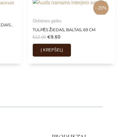
- 20%
Dirbtinės gėlės
DAIS ,
TULPĖS ŽIEDAS, BALTAS, 69 CM
€
9.60
€
12.00
Į KREPŠELĮ