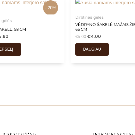
- 20%
Dirbtinės gėlės
s gėlės
VĖDRYNO ŠAKELĖ MAŽAIS ŽIE
KELĖ, 58 CM
65 CM
5.60
€
4.00
€
5.00
REPŠELĮ
DAUGIAU