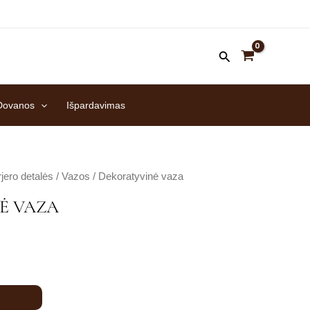
Dovanos
Išpardavimas
rjero detalės
/
Vazos
/ Dekoratyvinė vaza
Ė VAZA