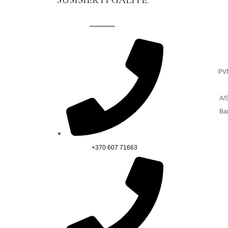
SUSISIEKTI GALITE:
PV
A/
Ba
+370 607 71663