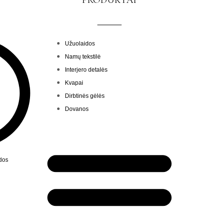
PRODUKTAI
Menu
Užuolaidos
Namų tekstilė
Interjero detalės
Kvapai
Dirbtinės gėlės
Dovanos
ndos
Menu