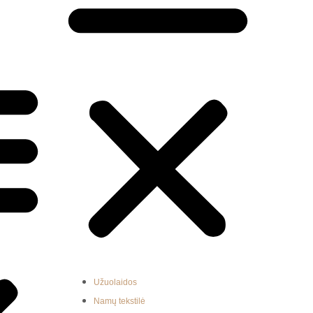
Užuolaidos
Namų tekstilė