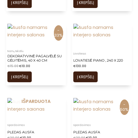
is
Į KREPŠELĮ
Į KREPŠELĮ
is
is
is
-
-
is
33%
33%
Namų tekstilė
Lovatiesės
DEKORATYVINĖ PAGALVĖLĖ SU
GĖLYTĖMIS, 40 X 40 CM
LOVATIESĖ PIANO , 240 X 220
€
15.00
€
10.00
€
130.00
Į KREPŠELĮ
Į KREPŠELĮ
IŠPARDUOTA
-
-
50%
50%
Išpardavimas
Išpardavimas
PLEDAS AUSFA
PLEDAS AUSFA
€
20.00
€
10.00
€
20.00
€
10.00