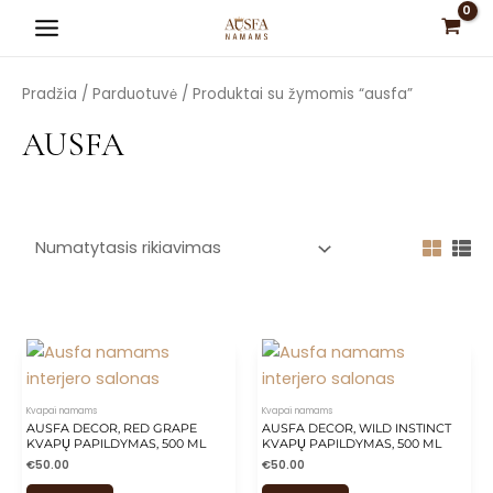
Pereiti
Main
prie
Menu
turinio
Pradžia
/
Parduotuvė
/ Produktai su žymomis “ausfa”
AUSFA
is
is
is
is
is
Kvapai namams
Kvapai namams
AUSFA DECOR, RED GRAPE
AUSFA DECOR, WILD INSTINCT
KVAPŲ PAPILDYMAS, 500 ML
KVAPŲ PAPILDYMAS, 500 ML
€
50.00
€
50.00