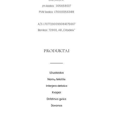
Įm.kodas : 305658037
PVM kodas: LT100013563418
A/S LT077290099084375667
Bankas: 72900, AB „Citadelė”
PRODUKTAI
Užuolaidos
Namų tekstilė
Interjero detalės
Kvapai
Dirbtinės gėlės
Dovanos