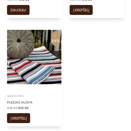
DAUGIAU
Į KREPŠELĮ
-
-
44%
44%
Išpardavimas
PLEDAS AUSFA
€
18.00
€
10.00
Į KREPŠELĮ