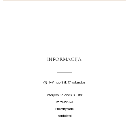
INFORMACIJA:
I-V nuo 9 iki 17 valandos
Interjero Salonas ‘Ausfa’
Parduotuvė
Pristatymas
Kontaktai