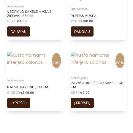
Dirbtinės gėlės
Išpardavimas
VĖDRYNO ŠAKELĖ MAŽAIS
ŽIEDAIS , 65 CM
PLEDAS AUSFA
€
5.00
€
4.00
€
20.00
€
10.00
DAUGIAU
DAUGIAU
-
-
-
-
20%
20%
20%
20%
Dirbtinės gėlės
Dirbtinės gėlės
PAVASARINĖ ŽIEDŲ ŠAKELĖ, 46
PALMĖ VAZONE , 190 CM
CM
€
435.00
€
348.00
€
11.50
€
9.20
Į KREPŠELĮ
Į KREPŠELĮ