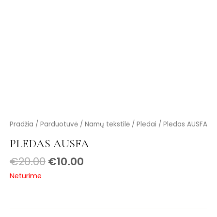
is
is
is
is
is
Pradžia
/
Parduotuvė
/
Namų tekstilė
/
Pledai
/ Pledas AUSFA
PLEDAS AUSFA
€
20.00
€
10.00
Neturime