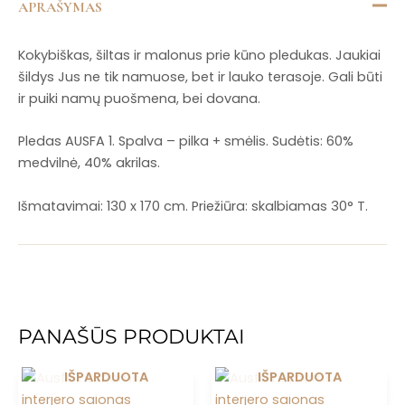
APRAŠYMAS
Kokybiškas, šiltas ir malonus prie kūno pledukas. Jaukiai
šildys Jus ne tik namuose, bet ir lauko terasoje. Gali būti
ir puiki namų puošmena, bei dovana.
Pledas AUSFA 1. Spalva – pilka + smėlis. Sudėtis: 60%
medvilnė, 40% akrilas.
Išmatavimai: 130 x 170 cm. Priežiūra: skalbiamas 30° T.
PANAŠŪS PRODUKTAI
IŠPARDUOTA
IŠPARDUOTA