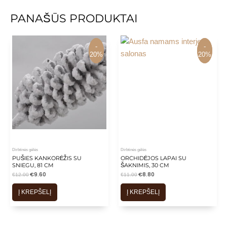
PANAŠŪS PRODUKTAI
-
-
-
-
20%
20%
20%
20%
Dirbtinės gėlės
Dirbtinės gėlės
PUŠIES KANKORĖŽIS SU
ORCHIDĖJOS LAPAI SU
SNIEGU, 81 CM
ŠAKNIMIS, 30 CM
€
9.60
€
8.80
€
12.00
€
11.00
Į KREPŠELĮ
Į KREPŠELĮ