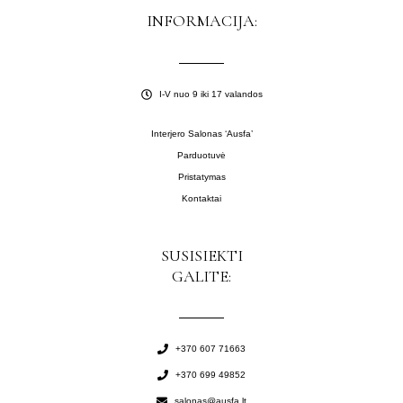
INFORMACIJA:
I-V nuo 9 iki 17 valandos
Interjero Salonas ‘Ausfa’
Parduotuvė
Pristatymas
Kontaktai
SUSISIEKTI
GALITE:
+370 607 71663
+370 699 49852
salonas@ausfa.lt