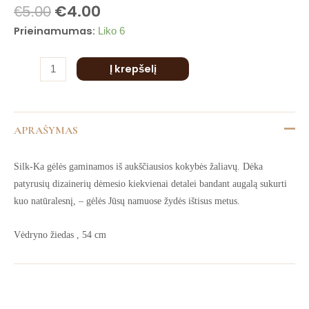
is
€
4.00
54
€
5.00
is
cm
Prieinamumas:
Liko 6
is
is
Į krepšelį
is
APRAŠYMAS
Silk-Ka gėlės gaminamos iš aukščiausios kokybės žaliavų. Dėka
patyrusių dizainerių dėmesio kiekvienai detalei bandant augalą sukurti
kuo natūralesnį, – gėlės Jūsų namuose žydės ištisus metus.
Vėdryno žiedas , 54 cm