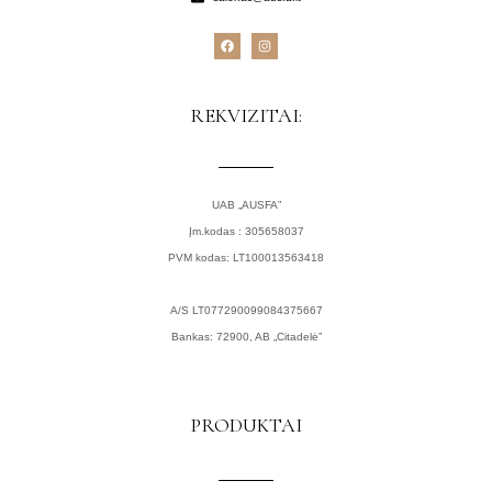
F
I
a
n
c
s
e
t
b
a
o
g
REKVIZITAI:
o
r
k
a
m
UAB „AUSFA”
Įm.kodas : 305658037
PVM kodas: LT100013563418
A/S LT077290099084375667
Bankas: 72900, AB „Citadelė”
PRODUKTAI