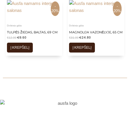
-
-
-
-
20%
20%
20%
20%
Dirbtinės gėlės
Dirbtinės gėlės
TULPĖS ŽIEDAS, BALTAS, 69 CM
MAGNOLIJA VAZONĖLYJE, 65 CM
€
9.60
€
24.80
€
12.00
€
31.00
Į KREPŠELĮ
Į KREPŠELĮ