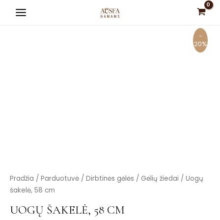
Pereiti
Main
prie
Menu
turinio
-
20%
is
is
is
is
is
produkto
Pradžia
/
Parduotuvė
/
Dirbtinės gėlės
/
Gėlių žiedai
/ Uogų
kiekis:
šakelė, 58 cm
Uogų
UOGŲ ŠAKELĖ, 58 CM
šakelė,