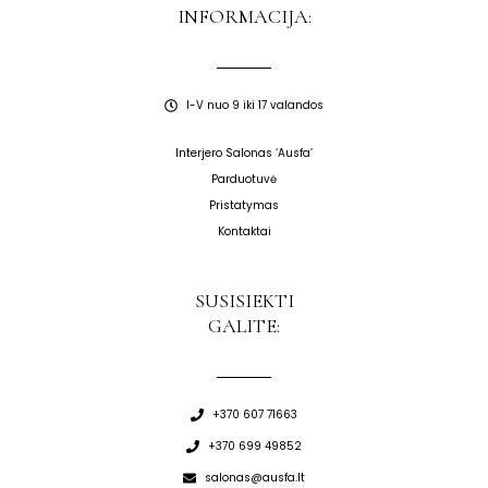
INFORMACIJA:
I-V nuo 9 iki 17 valandos
Interjero Salonas ‘Ausfa’
Parduotuvė
Pristatymas
Kontaktai
SUSISIEKTI
GALITE:
+370 607 71663
+370 699 49852
salonas@ausfa.lt