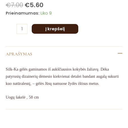
is
58
€
7.00
€
5.60
is
cm
Prieinamumas:
Liko 9
is
is
Į krepšelį
is
APRAŠYMAS
Silk-Ka gėlės gaminamos iš aukščiausios kokybės žaliavų. Dėka
patyrusių dizainerių dėmesio kiekvienai detalei bandant augalą sukurti
kuo natūralesnį, – gėlės Jūsų namuose žydės ištisus metus.
Uogų šakelė , 58 cm