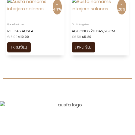
-
-
-
-
44%
44%
20%
20%
Išpardavimas
Dirbtinės gėlės
PLEDAS AUSFA
AGUONOS ŽIEDAS, 76 CM
€
18.00
€
10.00
€
6.50
€
5.20
Į KREPŠELĮ
Į KREPŠELĮ