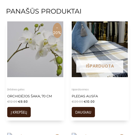
PANAŠŪS PRODUKTAI
-
-
20%
20%
IŠPARDUOTA
Dirbtinės gėlės
Išpardavimas
ORCHIDĖJOS ŠAKA, 70 CM
PLEDAS AUSFA
€
12.00
€
9.60
€
20.00
€
10.00
Į KREPŠELĮ
DAUGIAU