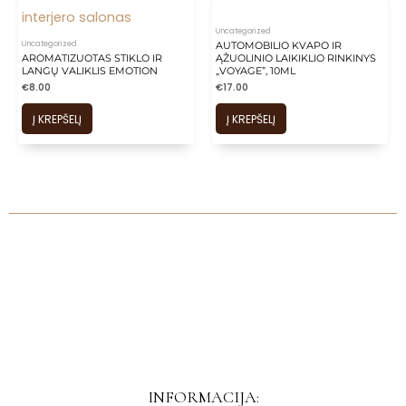
Uncategorized
Uncategorized
AUTOMOBILIO KVAPO IR
AROMATIZUOTAS STIKLO IR
ĄŽUOLINIO LAIKIKLIO RINKINYS
LANGŲ VALIKLIS EMOTION
„VOYAGE”, 10ML
€
8.00
€
17.00
Į KREPŠELĮ
Į KREPŠELĮ
INFORMACIJA: