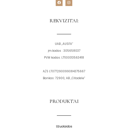
F
I
a
n
c
s
e
t
b
a
o
g
REKVIZITAI:
o
r
k
a
m
UAB „AUSFA”
Įm.kodas : 305658037
PVM kodas: LT100013563418
A/S LT077290099084375667
Bankas: 72900, AB „Citadelė”
PRODUKTAI
Užuolaidos