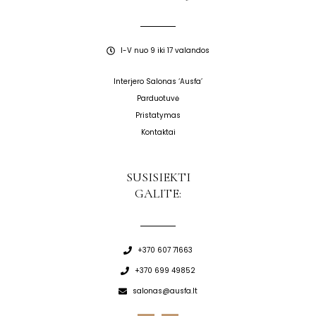
I-V nuo 9 iki 17 valandos
Interjero Salonas ‘Ausfa’
Parduotuvė
Pristatymas
Kontaktai
SUSISIEKTI
GALITE:
+370 607 71663
+370 699 49852
salonas@ausfa.lt