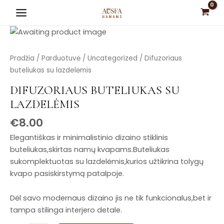
Pereiti
Main
prie
Menu
turinio
produkto
Pradžia
/
Parduotuvė
/
Uncategorized
/ Difuzoriaus
kiekis:
buteliukas su lazdelėmis
Difuzoriaus
DIFUZORIAUS BUTELIUKAS SU
buteliukas
LAZDELĖMIS
su
lazdelėmis
is
€
8.00
is
Elegantiškas ir minimalistinio dizaino stiklinis
is
buteliukas,skirtas namų kvapams.Buteliukas
is
sukomplektuotas su lazdelėmis,kurios užtikrina tolygų
is
kvapo pasiskirstymą patalpoje.
Dėl savo modernaus dizaino jis ne tik funkcionalus,bet ir
tampa stilinga interjero detale.