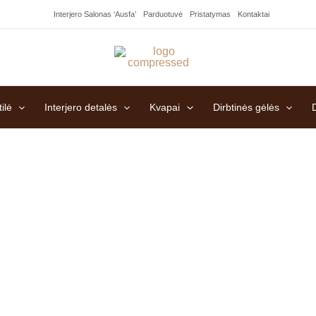
Interjero Salonas ‘Ausfa’
Parduotuvė
Pristatymas
Kontaktai
ilė
Interjero detalės
Kvapai
Dirbtinės gėlės