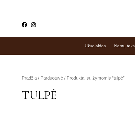
Pereiti
prie
turinio
Užuolaidos
Namų tekst
Pradžia
/
Parduotuvė
/ Produktai su žymomis “tulpė”
TULPĖ