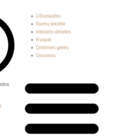
Menu
Užuolaidos
Namų tekstilė
Interjero detalės
Kvapai
Dirbtinės gėlės
Dovanos
andos
Menu
a’