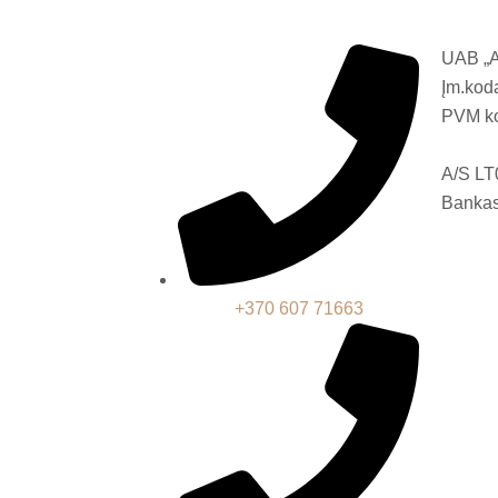
UAB „
Įm.kod
PVM k
A/S L
Bankas
+370 607 71663