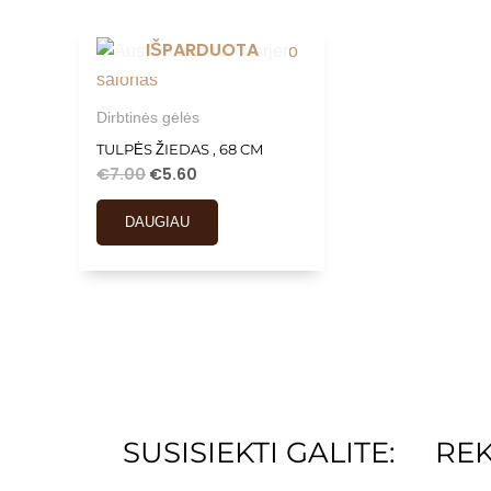
IŠPARDUOTA
Dirbtinės gėlės
TULPĖS ŽIEDAS , 68 CM
€
7.00
€
5.60
DAUGIAU
SUSISIEKTI GALITE:
REK