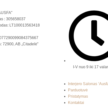
AUSFA”
as : 305658037
odas: LT100013563418
T077290099084375667
: 72900, AB „Citadelė”
I-V nuo 9 iki 17 val
Interjero Salonas ‘Ausf
Parduotuvė
Pristatymas
Kontaktai