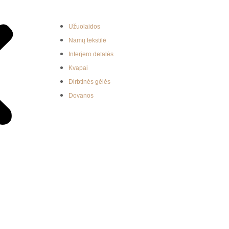
Užuolaidos
Namų tekstilė
Interjero detalės
Kvapai
Dirbtinės gėlės
Dovanos