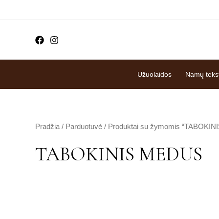
Pereiti
prie
turinio
Užuolaidos
Namų tekst
Pradžia
/
Parduotuvė
/ Produktai su žymomis “TABOKI
TABOKINIS MEDUS