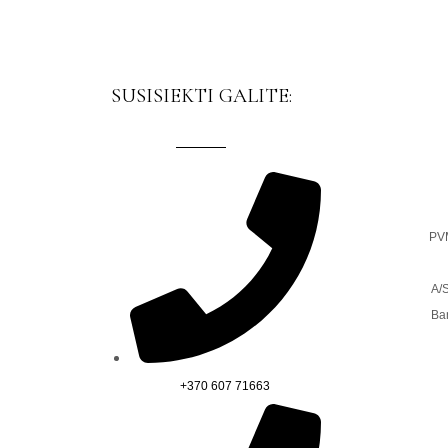
SUSISIEKTI GALITE:
PV
A/
Ba
+370 607 71663