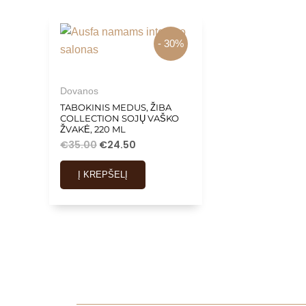
- 30%
Dovanos
TABOKINIS MEDUS, ŽIBA
COLLECTION SOJŲ VAŠKO
ŽVAKĖ, 220 ML
€
35.00
€
24.50
Į KREPŠELĮ