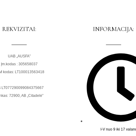
REKVIZITAI:
INFORMACIJA:
UAB „AUSFA”
Įm.kodas : 305658037
M kodas: LT100013563418
S LT077290099084375667
nkas: 72900, AB „Citadelė”
I-V nuo 9 iki 17 vala