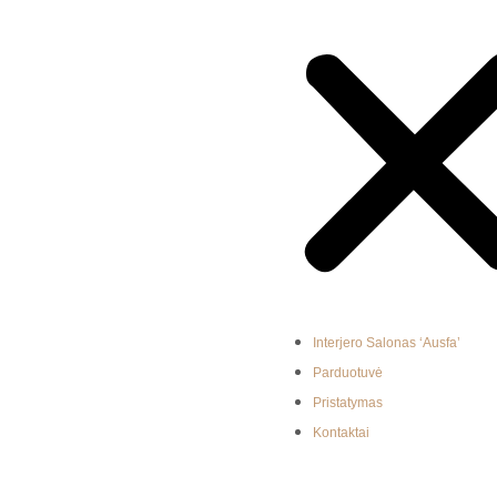
Interjero Salonas ‘Ausfa’
Parduotuvė
Pristatymas
Kontaktai