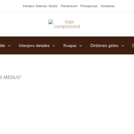
Interjero Salonas ‘Ausfa’
Parduotuvė
Pristatymas
Kontaktai
ilė
Interjero detalės
Kvapai
Dirbtinės gėlės
NIS MEDUS”