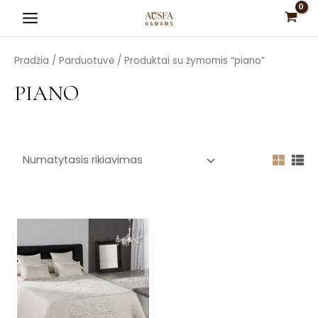
Pereiti
Main
prie
Menu
turinio
Pradžia
/
Parduotuvė
/ Produktai su žymomis “piano”
PIANO
is
is
is
is
is