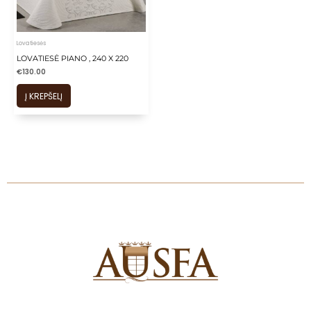
is
is
is
Lovatiesės
is
LOVATIESĖ PIANO , 240 X 220
€
130.00
is
Į KREPŠELĮ