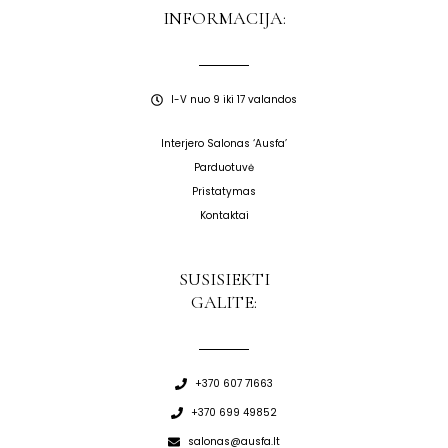
INFORMACIJA:
I-V nuo 9 iki 17 valandos
Interjero Salonas ‘Ausfa’
Parduotuvė
Pristatymas
Kontaktai
SUSISIEKTI
GALITE:
+370 607 71663
+370 699 49852
salonas@ausfa.lt