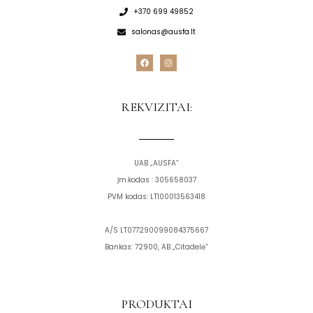
+370 699 49852
salonas@ausfa.lt
F
I
a
n
c
s
e
t
b
a
o
g
REKVIZITAI:
o
r
k
a
m
UAB „AUSFA”
Įm.kodas : 305658037
PVM kodas: LT100013563418
A/S LT077290099084375667
Bankas: 72900, AB „Citadelė”
PRODUKTAI