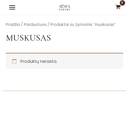
Pereiti
Main
prie
Menu
turinio
Pradžia
/
Parduotuvė
/ Produktai su žymomis “muskusas”
MUSKUSAS
Produktų nerasta.
is
is
is
is
is