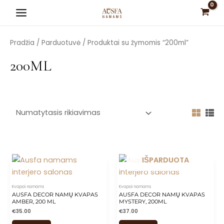
Pereiti
Main
prie
Menu
turinio
Pradžia
/
Parduotuvė
/ Produktai su žymomis “200ml”
200ML
is
is
is
is
IŠPARDUOTA
is
Kvapai namams
Kvapai namams
AUSFA DECOR NAMŲ KVAPAS
AUSFA DECOR NAMŲ KVAPAS
AMBER, 200 ML
MYSTERY, 200ML
€
35.00
€
37.00