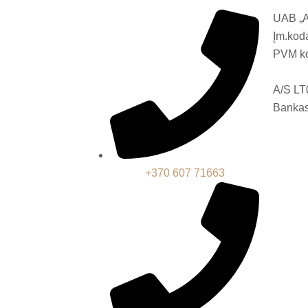
UAB „
Įm.kod
PVM k
A/S L
Bankas
+370 607 71663