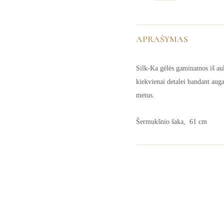
APRAŠYMAS
Silk-Ka gėlės gaminamos iš auk
kiekvienai detalei bandant auga
metus.
Šermukšnio šaka, 61 cm