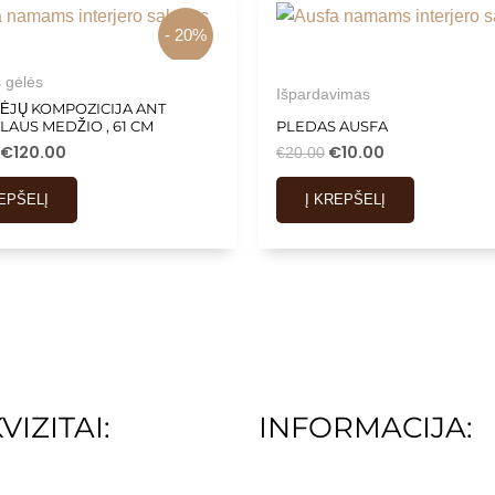
- 20%
s gėlės
Išpardavimas
ĖJŲ KOMPOZICIJA ANT
AUS MEDŽIO , 61 CM
PLEDAS AUSFA
€
120.00
€
10.00
€
20.00
REPŠELĮ
Į KREPŠELĮ
VIZITAI:
INFORMACIJA: