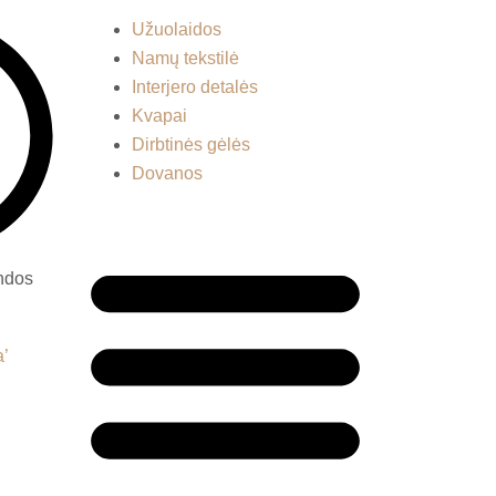
Menu
Užuolaidos
Namų tekstilė
Interjero detalės
Kvapai
Dirbtinės gėlės
Dovanos
andos
Menu
a’