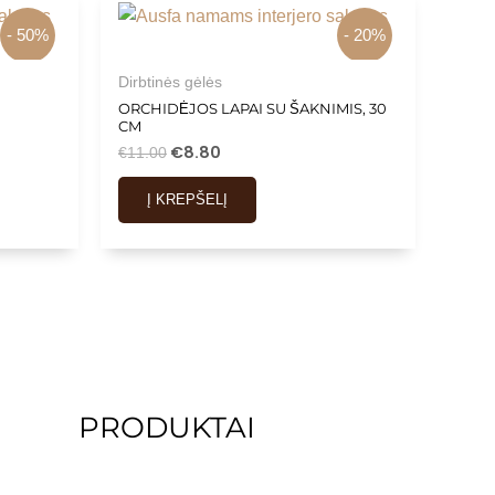
- 50%
- 20%
Dirbtinės gėlės
ORCHIDĖJOS LAPAI SU ŠAKNIMIS, 30
CM
€
8.80
€
11.00
Į KREPŠELĮ
PRODUKTAI