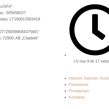
AUSFA”
as : 305658037
odas: LT100013563418
T077290099084375667
: 72900, AB „Citadelė”
I-V nuo 9 iki 17 val
Interjero Salonas ‘Ausf
Parduotuvė
Pristatymas
Kontaktai