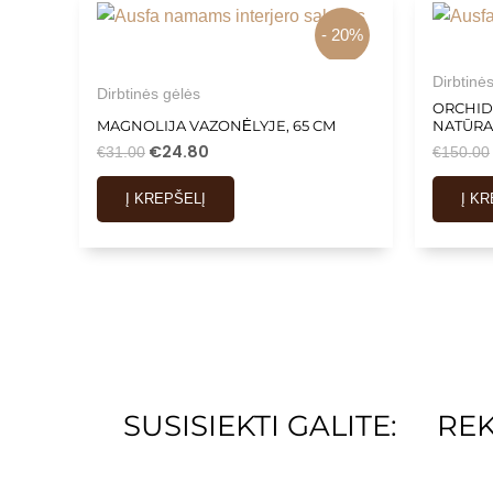
- 20%
Dirbtinė
Dirbtinės gėlės
ORCHID
MAGNOLIJA VAZONĖLYJE, 65 CM
NATŪRAL
€
24.80
€
31.00
€
150.00
Į KREPŠELĮ
Į K
SUSISIEKTI GALITE:
REK