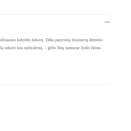
ščiausios kokybės žaliavų. Dėka patyrusių dizainerių dėmesio
lą sukurti kuo natūralesnį, – gėlės Jūsų namuose žydės ištisus