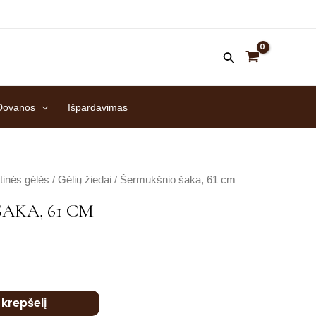
Dovanos
Išpardavimas
tinės gėlės
/
Gėlių žiedai
/ Šermukšnio šaka, 61 cm
AKA, 61 CM
Į krepšelį