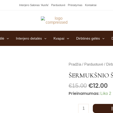
Interjero Salonas ‘Ausfa’
Parduotuvė
Pristatymas
Kontaktai
ilė
Interjero detalės
Kvapai
Dirbtinės gėlės
produkto
Pradžia
/
Parduotuvė
/
Dirb
kiekis:
ŠERMUKŠNIO Š
Šermukšnio
€
12.00
šaka,
€
15.00
61
Prieinamumas:
Liko 2
cm