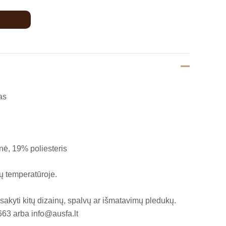
as
nė, 19% poliesteris
ių temperatūroje.
akyti kitų dizainų, spalvų ar išmatavimų pledukų.
663 arba info@ausfa.lt