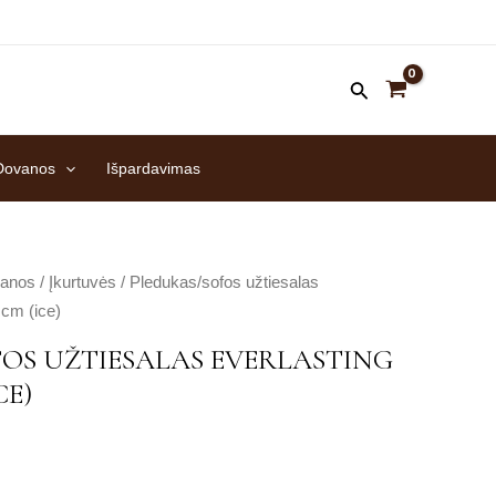
Dovanos
Išpardavimas
anos
/
Įkurtuvės
/ Pledukas/sofos užtiesalas
cm (ice)
OS UŽTIESALAS EVERLASTING
CE)