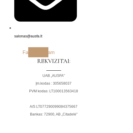
salonas@ausfa.lt
Facebook
Instagram
REKVIZITAI:
UAB „AUSFA”
Įm.kodas : 305658037
PVM kodas: LT100013563418
A/S LT077290099084375667
Bankas: 72900, AB „Citadelė”