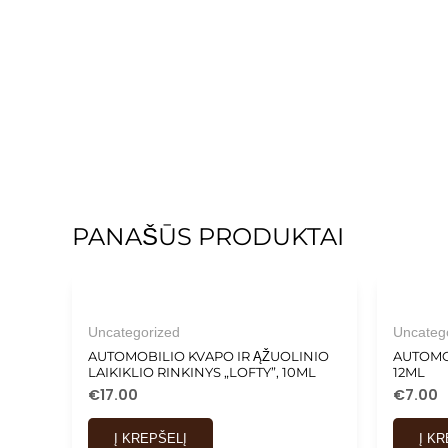
PANAŠŪS PRODUKTAI
Uncategorized
Uncateg
AUTOMOBILIO KVAPO IR ĄŽUOLINIO
AUTOMO
LAIKIKLIO RINKINYS „LOFTY”, 10ML
12ML
€
17.00
€
7.00
Į KREPŠELĮ
Į K