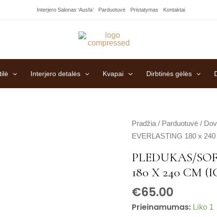
Interjero Salonas ‘Ausfa’
Parduotuvė
Pristatymas
Kontaktai
ilė
Interjero detalės
Kvapai
Dirbtinės gėlės
produkto
Pradžia
/
Parduotuvė
/
Dov
kiekis:
EVERLASTING 180 x 240 
Pledukas/sofos
PLEDUKAS/SOF
užtiesalas
180 X 240 CM (I
EVERLASTING
180
€
65.00
x
Prieinamumas:
Liko 1
240