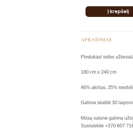
cm
Į krepšelį
(ice)
APRAŠYMAS
Pledukas/ sofos užtiesal
180 cm x 240 cm
46% akrilas, 35% medvil
Galima skalbti 30 laipsn
Mūsų salone galima užsis
Susisiekite +370 607 71