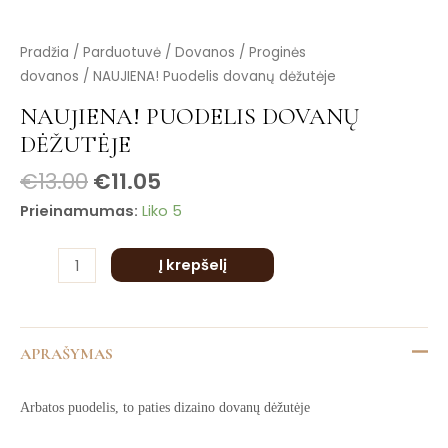
is
is
produkto
Pradžia
/
Parduotuvė
/
Dovanos
/
Proginės
is
kiekis:
dovanos
/ NAUJIENA! Puodelis dovanų dėžutėje
is
NAUJIENA!
is
NAUJIENA! PUODELIS DOVANŲ
Puodelis
DĖŽUTĖJE
dovanų
dėžutėje
€
13.00
€
11.05
Prieinamumas:
Liko 5
Į krepšelį
APRAŠYMAS
Arbatos puodelis, to paties dizaino dovanų dėžutėje