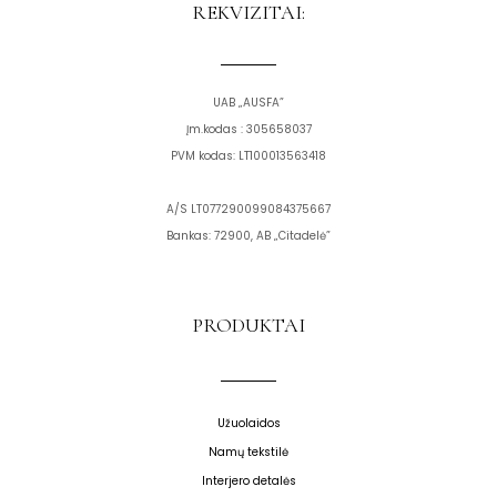
o
g
REKVIZITAI:
o
r
k
a
m
UAB „AUSFA”
Įm.kodas : 305658037
PVM kodas: LT100013563418
A/S LT077290099084375667
Bankas: 72900, AB „Citadelė”
PRODUKTAI
Užuolaidos
Namų tekstilė
Interjero detalės