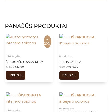
PANAŠŪS PRODUKTAI
IŠPARDUOTA
-
-
20%
20%
Dirbtinės gėlės
Išpardavimas
ŠERMUKŠNIO ŠAKA, 61 CM
PLEDAS AUSFA
€
15.00
€
12.00
€
20.00
€
10.00
Į KREPŠELĮ
DAUGIAU
IŠPARDUOTA
IŠPARDUOTA
Dirbtinės gėlės
Dirbtinės gėlės