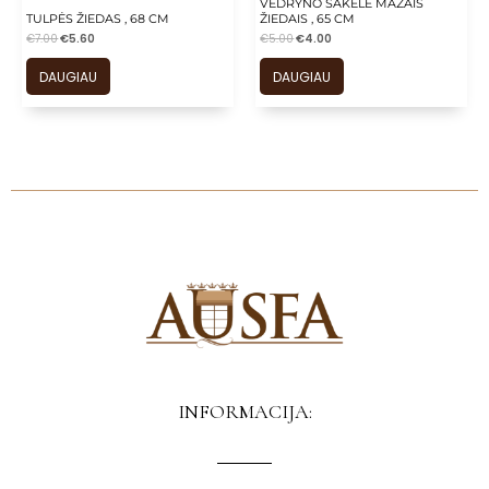
VĖDRYNO ŠAKELĖ MAŽAIS
TULPĖS ŽIEDAS , 68 CM
ŽIEDAIS , 65 CM
€
7.00
€
5.60
€
5.00
€
4.00
DAUGIAU
DAUGIAU
INFORMACIJA: