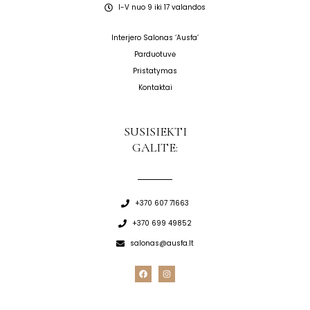
I-V nuo 9 iki 17 valandos
Interjero Salonas ‘Ausfa’
Parduotuvė
Pristatymas
Kontaktai
SUSISIEKTI
GALITE:
+370 607 71663
+370 699 49852
salonas@ausfa.lt
F
I
a
n
c
s
e
t
b
a