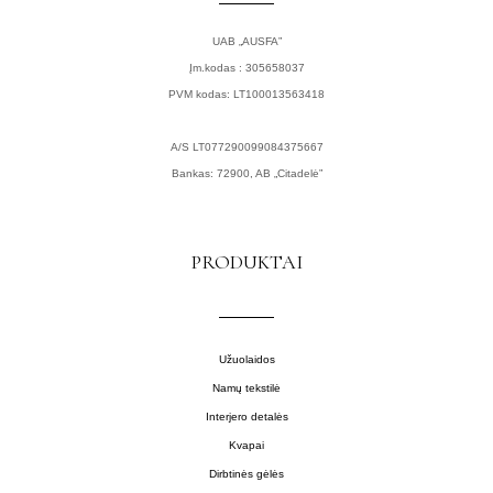
UAB „AUSFA”
Įm.kodas : 305658037
PVM kodas: LT100013563418
A/S LT077290099084375667
Bankas: 72900, AB „Citadelė”
PRODUKTAI
Užuolaidos
Namų tekstilė
Interjero detalės
Kvapai
Dirbtinės gėlės