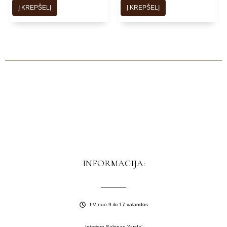
Į KREPŠELĮ
Į KREPŠELĮ
INFORMACIJA:
I-V nuo 9 iki 17 valandos
Interjero Salonas ‘Ausfa’