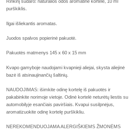
Rinkinį sudaro: natūralios odos aromatinė kortelė, 10 ml
purškiklis.
Ilgai išliekantis aromatas.
Juodos spalvos popierinė pakuotė.
Pakuotės matmenys 145 x 60 x 15 mm
Kvapo gamyboje naudojami kvapnieji aliejai, skysta aliejinė
bazė iš atsinaujinančių šaltinių.
NAUDOJIMAS: išimkite odinę kortelę iš pakuotės ir
pakabinkite norimoje vietoje. Odinė kortelė neturėtų liestis su
automobilyje esančiais paviršiais. Kvapui susilpnėjus,
aromatizuokite odinę kortelę purškikliu.
NEREKOMENDUOJAMA ALERGIŠKIEMS ŽMONĖMS