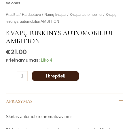
is
is
produkto
Pradžia
/
Parduotuvė
/
Namų kvapai
/
Kvapai automobiliui
/ Kvapų
is
kiekis:
rinkinys automobiliui AMBITION
is
Kvapų
is
KVAPŲ RINKINYS AUTOMOBILIUI
rinkinys
AMBITION
automobiliui
AMBITION
€
21.00
Prieinamumas:
Liko 4
Į krepšelį
APRAŠYMAS
Skirtas automobilio aromatizavimui.