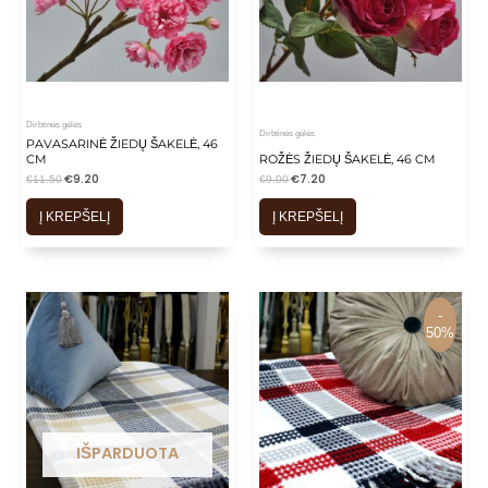
Dirbtinės gėlės
Dirbtinės gėlės
PAVASARINĖ ŽIEDŲ ŠAKELĖ, 46
CM
ROŽĖS ŽIEDŲ ŠAKELĖ, 46 CM
€
9.20
€
7.20
€
11.50
€
9.00
Į KREPŠELĮ
Į KREPŠELĮ
-
-
50%
50%
IŠPARDUOTA