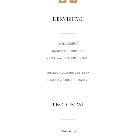
a
n
c
s
e
t
b
a
o
g
REKVIZITAI:
o
r
k
a
m
UAB „AUSFA”
Įm.kodas : 305658037
PVM kodas: LT100013563418
A/S LT077290099084375667
Bankas: 72900, AB „Citadelė”
PRODUKTAI
Užuolaidos