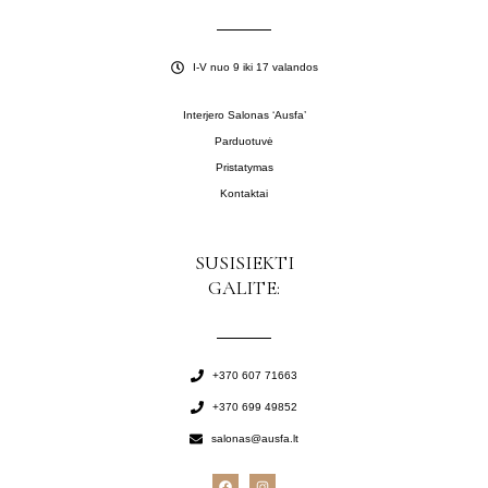
I-V nuo 9 iki 17 valandos
Interjero Salonas ‘Ausfa’
Parduotuvė
Pristatymas
Kontaktai
SUSISIEKTI
GALITE:
+370 607 71663
+370 699 49852
salonas@ausfa.lt
F
I