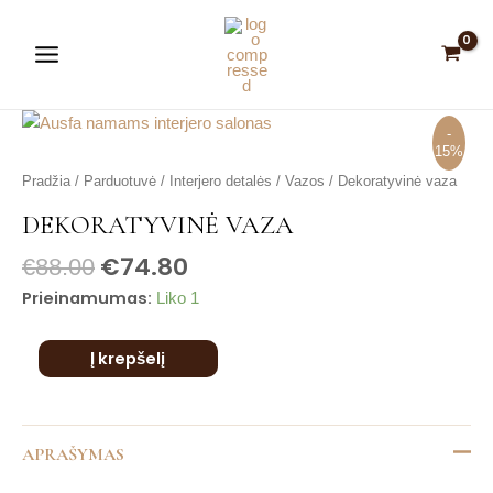
Pereiti
Main
prie
Menu
turinio
-
15%
produkto
Pradžia
/
Parduotuvė
/
Interjero detalės
/
Vazos
/ Dekoratyvinė vaza
kiekis:
DEKORATYVINĖ VAZA
Dekoratyvinė
€
74.80
vaza
€
88.00
is
is
Prieinamumas:
Liko 1
is
is
Į krepšelį
is
APRAŠYMAS