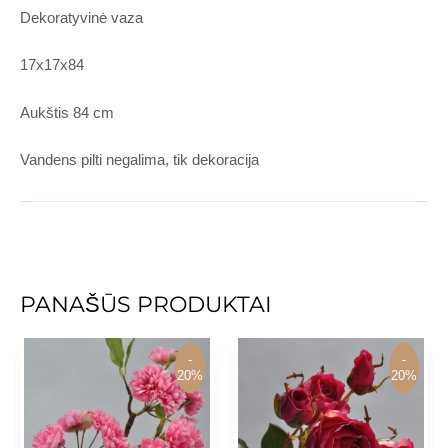
is
Dekoratyvinė vaza
is
is
17x17x84
is
is
Aukštis 84 cm
Vandens pilti negalima, tik dekoracija
PANAŠŪS PRODUKTAI
-
-
-
-
20%
20%
20%
20%