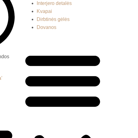
Interjero detalės
Kvapai
Dirbtinės gėlės
Dovanos
andos
Menu
a’