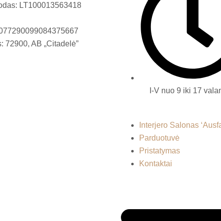
odas: LT100013563418
T077290099084375667
: 72900, AB „Citadelė”
I-V nuo 9 iki 17 val
Interjero Salonas ‘Ausf
Parduotuvė
Pristatymas
Kontaktai