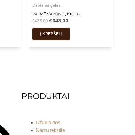
Dirbtinės gėlės
PALMĖ VAZONE , 190 CM
€
348.00
€
435.00
Į KREPŠELĮ
PRODUKTAI
Menu
Užuolaidos
Namų tekstilė