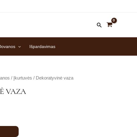
Dovanos
Išpardavimas
anos
/
Įkurtuvės
/ Dekoratyvinė vaza
Ė VAZA