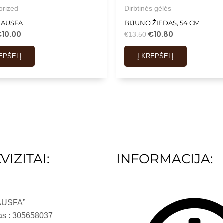
orized
Dirbtinės gėlės
 AUSFA
BIJŪNO ŽIEDAS, 54 CM
€
10.00
€
10.80
€
13.50
REPŠELĮ
Į KREPŠELĮ
VIZITAI:
INFORMACIJA:
AUSFA”
as : 305658037