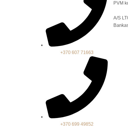
PVM k
A/S L
Bankas
+370 607 71663
+370 699 49852