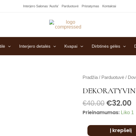
Interjero Salonas ‘Ausfa’
Parduotuvė
Pristatymas
Kontaktai
ilė
Interjero detalės
Kvapai
Dirbtinės gėlės
produkto
Pradžia
/
Parduotuvė
/
Dov
kiekis:
DEKORATYVIN
Dekoratyvinė
€
32.00
vaza
€
40.00
Prieinamumas:
Liko 1
Į krepšelį