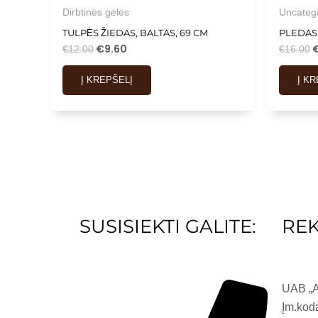
Dirbtinės gėlės
Uncateg
TULPĖS ŽIEDAS, BALTAS, 69 CM
PLEDAS
€
9.60
€
12.00
€
16.00
Į KREPŠELĮ
Į K
SUSISIEKTI GALITE:
REK
UAB „
Įm.kod