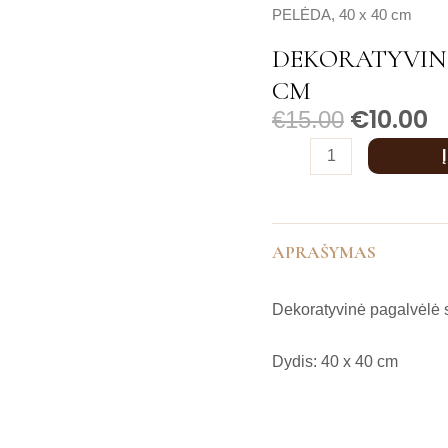
kiekis:
PELĖDA, 40 x 40 cm
Dekoratyvinė
DEKORATYVINĖ
pagalvėlė
CM
PELĖDA,
€
10.00
€
15.00
40
x
40
cm
APRAŠYMAS
Dekoratyvinė pagalvėlė s
Dydis: 40 x 40 cm