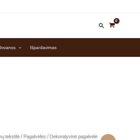
Dovanos
Išpardavimas
ų tekstilė
/
Pagalvėlės
/ Dekoratyvinė pagalvėlė