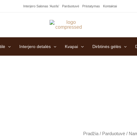
Interjero Salonas ‘Ausfa’
Parduotuvė
Pristatymas
Kontaktai
ilė
Interjero detalės
Kvapai
Dirbtinės gėlės
produkto
Pradžia
/
Parduotuvė
/
Nam