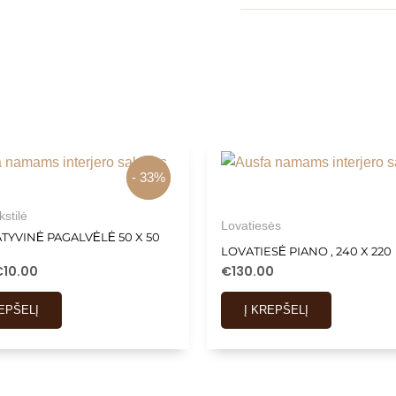
- 33%
- 33%
stilė
Lovatiesės
TYVINĖ PAGALVĖLĖ 50 X 50
LOVATIESĖ PIANO , 240 X 220
€
10.00
€
130.00
REPŠELĮ
Į KREPŠELĮ