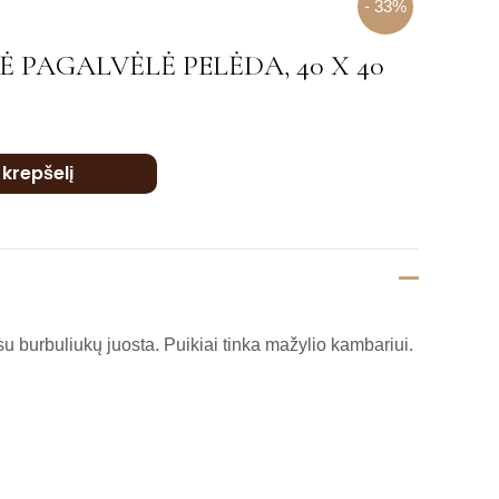
- 33%
 PAGALVĖLĖ PELĖDA, 40 X 40
Į krepšelį
u burbuliukų juosta. Puikiai tinka mažylio kambariui.