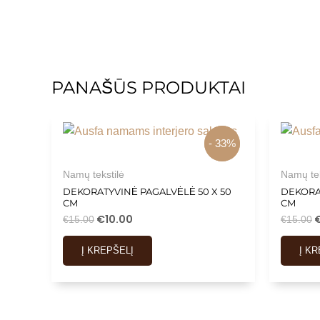
PANAŠŪS PRODUKTAI
- 33%
- 33%
Namų tekstilė
Namų tek
DEKORATYVINĖ PAGALVĖLĖ 50 X 50
DEKORA
CM
CM
€
10.00
€
15.00
€
15.00
Į KREPŠELĮ
Į K