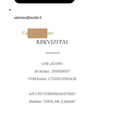
salonas@ausfa.lt
Facebook
Instagram
REKVIZITAI:
UAB „AUSFA”
Įm.kodas : 305658037
PVM kodas: LT100013563418
A/S LT077290099084375667
Bankas: 72900, AB „Citadelė”