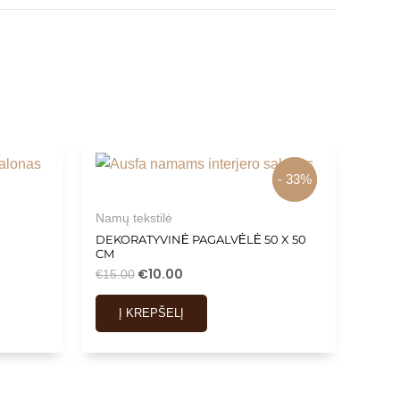
- 33%
- 33%
Namų tekstilė
DEKORATYVINĖ PAGALVĖLĖ 50 X 50
CM
€
10.00
€
15.00
Į KREPŠELĮ