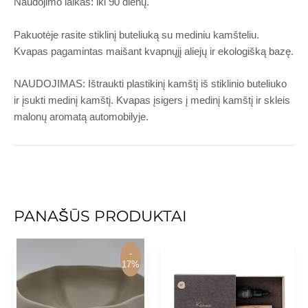
Naudojimo laikas: iki 90 dienų.
Pakuotėje rasite stiklinį buteliuką su mediniu kamšteliu.
Kvapas pagamintas maišant kvapnųjį aliejų ir ekologišką bazę.
NAUDOJIMAS: Ištraukti plastikinį kamštį iš stiklinio buteliuko
ir įsukti medinį kamštį. Kvapas įsigers į medinį kamštį ir skleis
malonų aromatą automobilyje.
PANAŠŪS PRODUKTAI
-
-
17%
17%