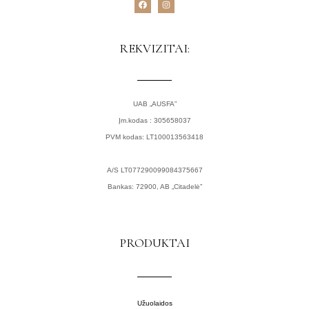
a
n
c
s
e
t
b
a
o
g
REKVIZITAI:
o
r
k
a
m
UAB „AUSFA”
Įm.kodas : 305658037
PVM kodas: LT100013563418
A/S LT077290099084375667
Bankas: 72900, AB „Citadelė”
PRODUKTAI
Užuolaidos