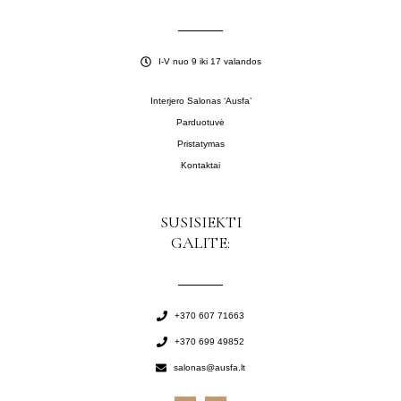
I-V nuo 9 iki 17 valandos
Interjero Salonas ‘Ausfa’
Parduotuvė
Pristatymas
Kontaktai
SUSISIEKTI
GALITE:
+370 607 71663
+370 699 49852
salonas@ausfa.lt
F
I