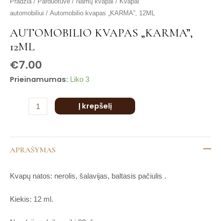
produkto
Pradžia
/
Parduotuvė
/
Namų kvapai
/
Kvapai
is
kiekis:
automobiliui
/ Automobilio kvapas „KARMA”, 12ML
is
Automobilio
is
AUTOMOBILIO KVAPAS „KARMA”,
kvapas
is
12ML
"KARMA",
is
12ML
€
7.00
Prieinamumas:
Liko 3
Į krepšelį
APRAŠYMAS
Kvapų natos: nerolis, šalavijas, baltasis pačiulis .
Kiekis: 12 ml.