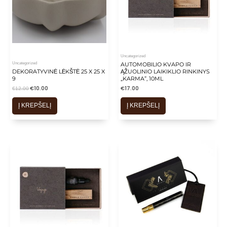
Uncategorized
Uncategorized
AUTOMOBILIO KVAPO IR
DEKORATYVINĖ LĖKŠTĖ 25 X 25 X
ĄŽUOLINIO LAIKIKLIO RINKINYS
9
„KARMA”, 10ML
€
10.00
€
17.00
€
12.00
Į KREPŠELĮ
Į KREPŠELĮ