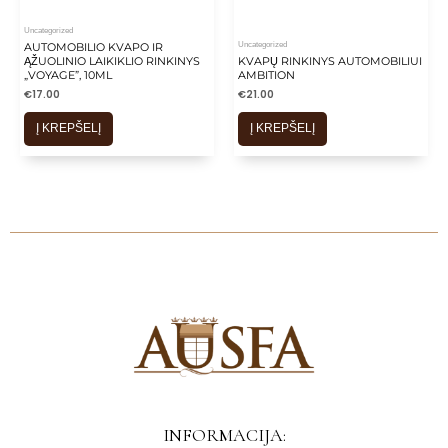
Uncategorized
Uncategorized
AUTOMOBILIO KVAPO IR
ĄŽUOLINIO LAIKIKLIO RINKINYS
KVAPŲ RINKINYS AUTOMOBILIUI
„VOYAGE”, 10ML
AMBITION
€
17.00
€
21.00
Į KREPŠELĮ
Į KREPŠELĮ
INFORMACIJA: