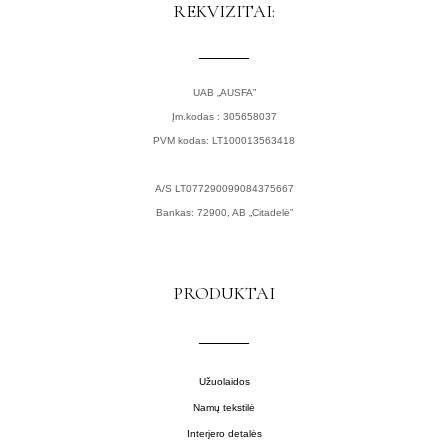
o
g
REKVIZITAI:
o
r
k
a
m
UAB „AUSFA”
Įm.kodas : 305658037
PVM kodas: LT100013563418
A/S LT077290099084375667
Bankas: 72900, AB „Citadelė”
PRODUKTAI
Užuolaidos
Namų tekstilė
Interjero detalės