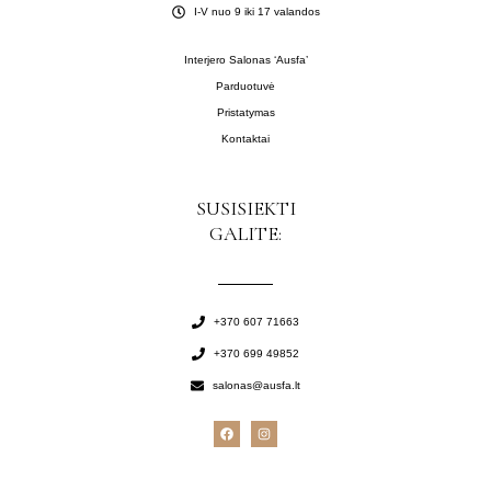
I-V nuo 9 iki 17 valandos
Interjero Salonas ‘Ausfa’
Parduotuvė
Pristatymas
Kontaktai
SUSISIEKTI
GALITE:
+370 607 71663
+370 699 49852
salonas@ausfa.lt
F
I
a
n
c
s
e
t
b
a