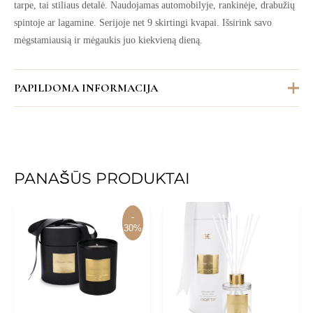
tarpe, tai stiliaus detalė. Naudojamas automobilyje, rankinėje, drabužių
spintoje ar lagamine. Serijoje net 9 skirtingi kvapai. Išsirink savo
mėgstamiausią ir mėgaukis juo kiekvieną dieną.
PAPILDOMA INFORMACIJA
Svoris
8 kg
PANAŠŪS PRODUKTAI
-
-
30%
30%