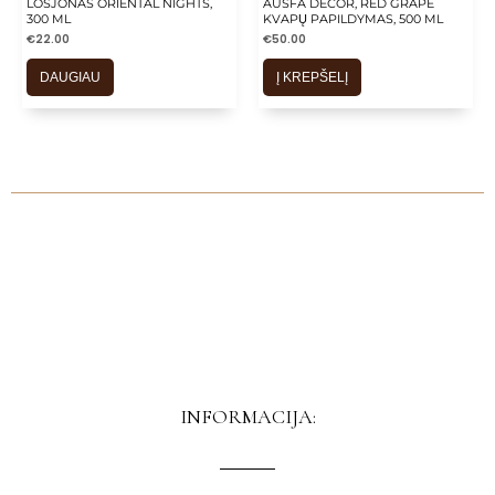
LOSJONAS ORIENTAL NIGHTS,
AUSFA DECOR, RED GRAPE
300 ML
KVAPŲ PAPILDYMAS, 500 ML
€
22.00
€
50.00
DAUGIAU
Į KREPŠELĮ
INFORMACIJA: