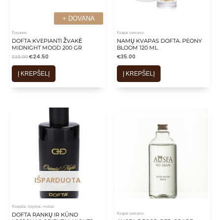
+ DOVANA
+ DOVANA
Dovanos
Kvapai namams
DOFTA KVEPIANTI ŽVAKĖ
NAMŲ KVAPAS DOFTA. PEONY
MIDNIGHT MOOD 200 GR
BLOOM 120 ML
€
24.50
€
35.00
€
35.00
Į KREPŠELĮ
Į KREPŠELĮ
IŠPARDUOTA
Kvepalai, losjonai, muilas
Kvapai namams
DOFTA RANKŲ IR KŪNO