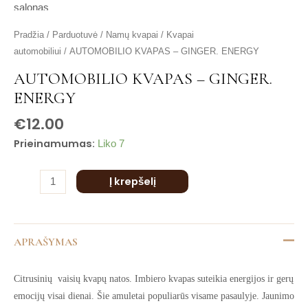
is
is
produkto
Pradžia
/
Parduotuvė
/
Namų kvapai
/
Kvapai
is
kiekis:
automobiliui
/ AUTOMOBILIO KVAPAS – GINGER. ENERGY
is
AUTOMOBILIO
is
AUTOMOBILIO KVAPAS – GINGER.
KVAPAS
ENERGY
-
GINGER.
€
12.00
ENERGY
Prieinamumas:
Liko 7
Į krepšelį
APRAŠYMAS
Citrusinių vaisių kvapų natos. Imbiero kvapas suteikia energijos ir gerų
emocijų visai dienai. Šie amuletai populiarūs visame pasaulyje. Jaunimo