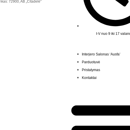
nkas: 72900, AB „Citadelė”
I-V nuo 9 iki 17 vala
Interjero Salonas ‘Ausfa’
Parduotuvė
Pristatymas
Kontaktai