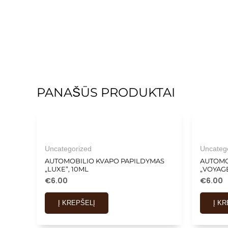
PANAŠŪS PRODUKTAI
Uncategorized
Uncateg
AUTOMOBILIO KVAPO PAPILDYMAS
AUTOMO
„LUXE”, 10ML
„VOYAGE
€
6.00
€
6.00
Į KREPŠELĮ
Į K