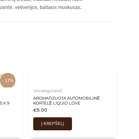
anilė, vetiverijos, baltasis muskusas.
- 17%
Uncategorized
AROMATIZUOTA AUTOMOBILINĖ
5 X 9
KORTELĖ LIQUID LOVE
€
5.00
Į KREPŠELĮ