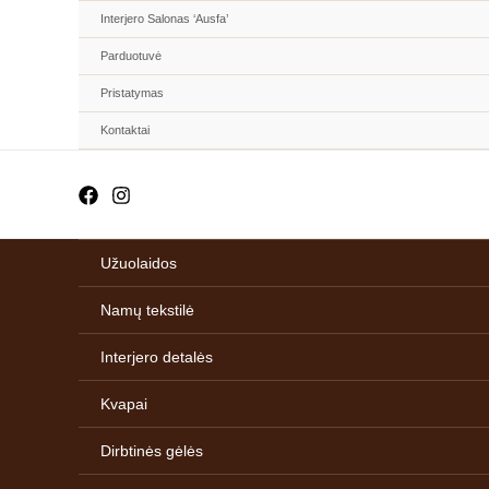
Pereiti
Interjero Salonas ‘Ausfa’
prie
Parduotuvė
turinio
Pristatymas
Kontaktai
is
Užuolaidos
is
is
Namų tekstilė
is
Interjero detalės
is
Kvapai
is
Dirbtinės gėlės
is