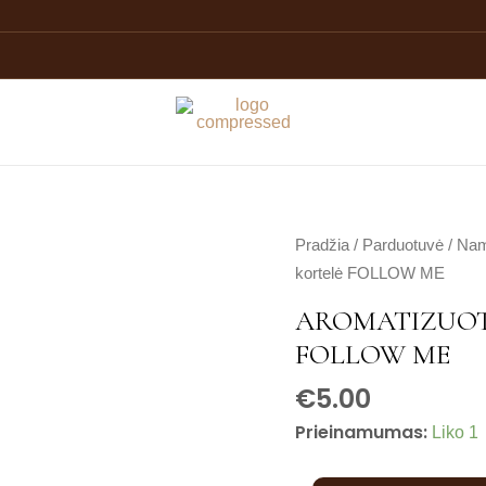
produkto
Pradžia
/
Parduotuvė
/
Nam
kiekis:
kortelė FOLLOW ME
Aromatizuota
AROMATIZUOT
automobilių
FOLLOW ME
kortelė
FOLLOW
€
5.00
ME
Prieinamumas:
Liko 1