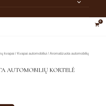
Meniu
jungiklis
jungiklis
ų kvapai
/
Kvapai automobiliui
/ Aromatizuota automobilių
A AUTOMOBILIŲ KORTELĖ