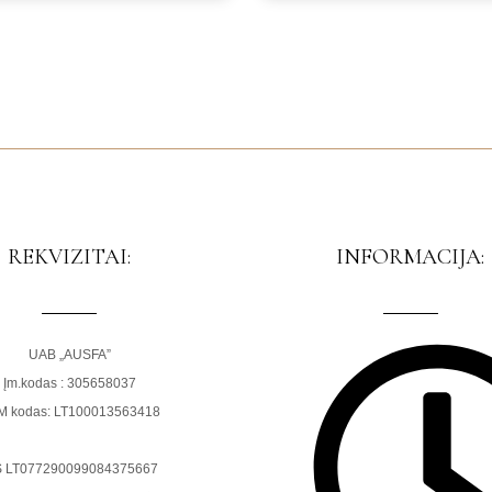
REKVIZITAI:
INFORMACIJA:
UAB „AUSFA”
Įm.kodas : 305658037
M kodas: LT100013563418
S LT077290099084375667