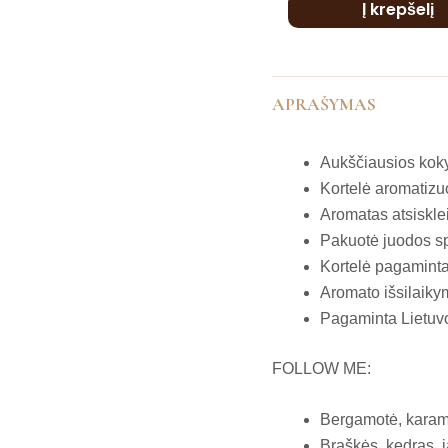
Į krepšelį
APRAŠYMAS
Aukščiausios kok
Kortelė aromatizuo
Aromatas atsisklei
Pakuotė juodos sp
Kortelė pagaminta
Aromato išsilaiky
Pagaminta Lietuvo
FOLLOW ME:
Bergamotė, karame
Braškės, kedras, j