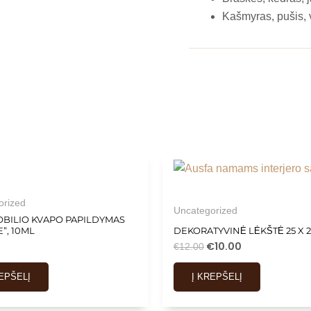
Kašmyras, pušis, v
orized
Uncategorized
BILIO KVAPO PAPILDYMAS
”, 10ML
DEKORATYVINĖ LĖKŠTĖ 25 X 2
€
10.00
€
12.00
REPŠELĮ
Į KREPŠELĮ