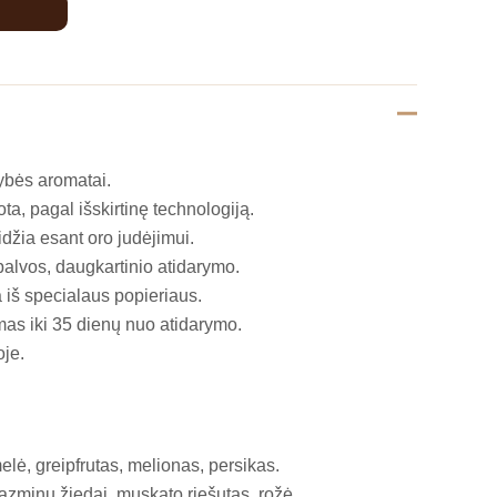
ybės aromatai.
ta, pagal išskirtinę technologiją.
džia esant oro judėjimui.
alvos, daugkartinio atidarymo.
 iš specialaus popieriaus.
mas iki 35 dienų nuo atidarymo.
je.
lė, greipfrutas, melionas, persikas.
azminų žiedai, muskato riešutas, rožė.