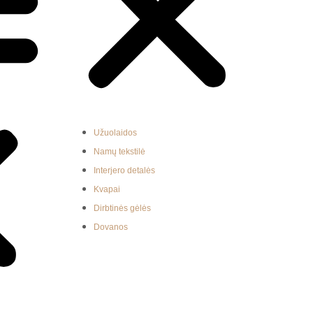
Užuolaidos
Namų tekstilė
Interjero detalės
Kvapai
Dirbtinės gėlės
Dovanos