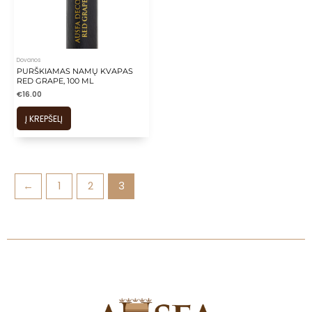
is
is
is
is
Dovanos
PURŠKIAMAS NAMŲ KVAPAS
is
RED GRAPE, 100 ML
€
16.00
Į KREPŠELĮ
←
1
2
3