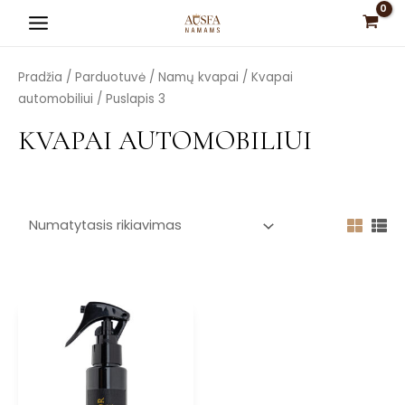
Pereiti
Main
prie
Menu
turinio
Pradžia
/
Parduotuvė
/
Namų kvapai
/
Kvapai
automobiliui
/ Puslapis 3
KVAPAI AUTOMOBILIUI
is
is
is
is
is