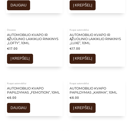
is
DAUGIAU
Į KREPŠELĮ
is
is
is
Dovanos
Kvapai automobiliui
is
AUTOMOBILIO KVAPO IR
AUTOMOBILIO KVAPO IR
ĄŽUOLINIO LAIKIKLIO RINKINYS
ĄŽUOLINIO LAIKIKLIO RINKINYS
„LOFTY”, 10ML
„LUXE”, 10ML
€
17.00
€
17.00
Į KREPŠELĮ
Į KREPŠELĮ
IŠPARDUOTA
Kvapai automobiliui
Kvapai automobiliui
AUTOMOBILIO KVAPO
AUTOMOBILIO KVAPO
PAPILDYMAS „FEMOTION”, 10ML
PAPILDYMAS „KARMA”, 10ML
€
6.00
€
6.00
DAUGIAU
Į KREPŠELĮ