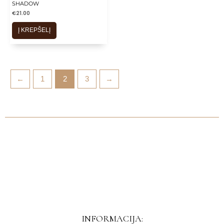
SHADOW
€
21.00
Į KREPŠELĮ
←
1
2
3
→
INFORMACIJA: