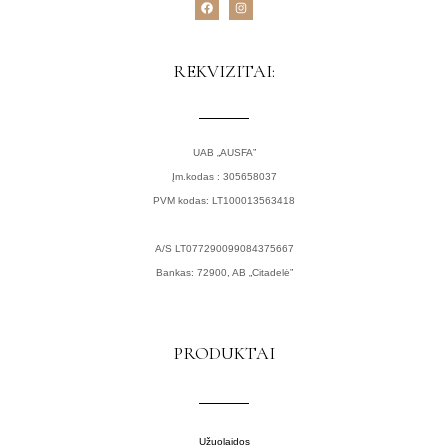
F
I
a
n
c
s
e
t
b
a
o
g
REKVIZITAI:
o
r
k
a
m
UAB „AUSFA”
Įm.kodas : 305658037
PVM kodas: LT100013563418
A/S LT077290099084375667
Bankas: 72900, AB „Citadelė”
PRODUKTAI
Užuolaidos