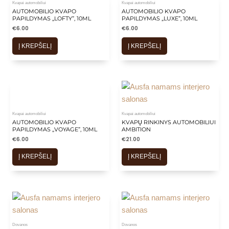
Kvapai automobiliui
Kvapai automobiliui
AUTOMOBILIO KVAPO
AUTOMOBILIO KVAPO
PAPILDYMAS „LOFTY”, 10ML
PAPILDYMAS „LUXE”, 10ML
€
6.00
€
6.00
Į KREPŠELĮ
Į KREPŠELĮ
Kvapai automobiliui
Kvapai automobiliui
AUTOMOBILIO KVAPO
KVAPŲ RINKINYS AUTOMOBILIUI
PAPILDYMAS „VOYAGE”, 10ML
AMBITION
€
6.00
€
21.00
Į KREPŠELĮ
Į KREPŠELĮ
Dovanos
Dovanos