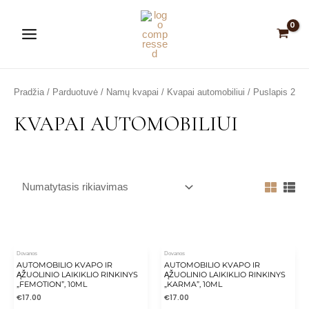
Pereiti
Main
prie
Menu
turinio
Pradžia
/
Parduotuvė
/
Namų kvapai
/
Kvapai automobiliui
/ Puslapis 2
KVAPAI AUTOMOBILIUI
is
is
is
IŠPARDUOTA
is
is
Dovanos
Dovanos
AUTOMOBILIO KVAPO IR
AUTOMOBILIO KVAPO IR
ĄŽUOLINIO LAIKIKLIO RINKINYS
ĄŽUOLINIO LAIKIKLIO RINKINYS
„FEMOTION”, 10ML
„KARMA”, 10ML
€
17.00
€
17.00