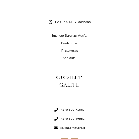
I-V nuo 9 iki 17 valandos
Interjero Salonas ‘Ausfa’
Parduotuvė
Pristatymas
Kontaktai
SUSISIEKTI
GALITE:
+370 607 71663
+370 699 49852
salonas@ausfa.lt