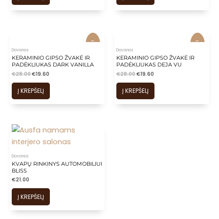
-
-
-
-
30%
30%
30%
30%
Dovanos
Dovanos
KERAMINIO GIPSO ŽVAKĖ IR
KERAMINIO GIPSO ŽVAKĖ IR
PADĖKLIUKAS DARK VANILLA
PADĖKLIUKAS DEJA VU
€
28.00
€
19.60
€
28.00
€
19.60
Į KREPŠELĮ
Į KREPŠELĮ
Dovanos
KVAPŲ RINKINYS AUTOMOBILIUI
BLISS
€
21.00
Į KREPŠELĮ