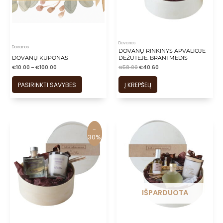
is
is
is
is
Dovanos
Dovanos
DOVANŲ RINKINYS APVALIOJE
is
DOVANŲ KUPONAS
DĖŽUTĖJE. BRANTMEDIS
€
10.00
–
€
100.00
€
58.00
€
40.60
PASIRINKTI SAVYBES
Į KREPŠELĮ
-
-
30%
30%
IŠPARDUOTA