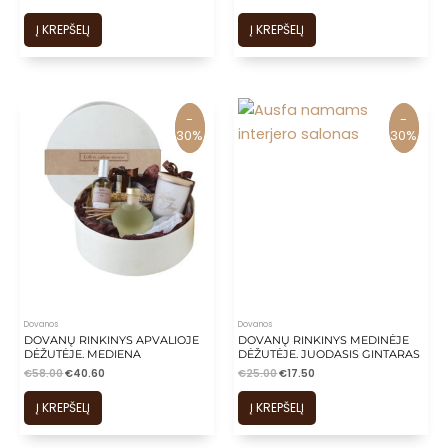
Į KREPŠELĮ
Į KREPŠELĮ
-
-
-
-
30%
30%
30%
30%
Dovanos
Dovanos
DOVANŲ RINKINYS APVALIOJE
DOVANŲ RINKINYS MEDINĖJE
DĖŽUTĖJE. MEDIENA
DĖŽUTĖJE. JUODASIS GINTARAS
€
58.00
€
40.60
€
25.00
€
17.50
Į KREPŠELĮ
Į KREPŠELĮ