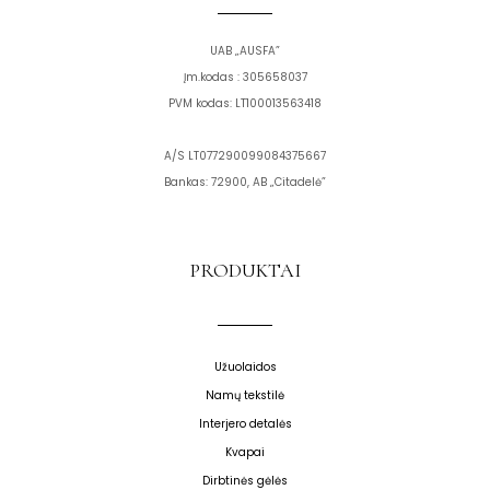
UAB „AUSFA”
Įm.kodas : 305658037
PVM kodas: LT100013563418
A/S LT077290099084375667
Bankas: 72900, AB „Citadelė”
PRODUKTAI
Užuolaidos
Namų tekstilė
Interjero detalės
Kvapai
Dirbtinės gėlės