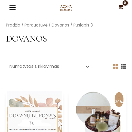
Pereiti
Main
prie
Menu
turinio
Pradžia
/
Parduotuvė
/
Dovanos
/ Puslapis 3
DOVANOS
is
is
is
is
-
-
is
30%
30%