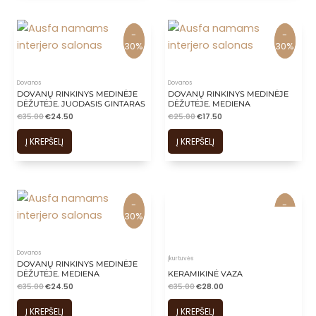
-
-
-
-
30%
30%
30%
30%
Dovanos
Dovanos
DOVANŲ RINKINYS MEDINĖJE
DOVANŲ RINKINYS MEDINĖJE
DĖŽUTĖJE. JUODASIS GINTARAS
DĖŽUTĖJE. MEDIENA
€
35.00
€
24.50
€
25.00
€
17.50
Į KREPŠELĮ
Į KREPŠELĮ
-
-
-
-
30%
30%
20%
20%
Dovanos
Įkurtuvės
DOVANŲ RINKINYS MEDINĖJE
DĖŽUTĖJE. MEDIENA
KERAMIKINĖ VAZA
€
35.00
€
24.50
€
35.00
€
28.00
Į KREPŠELĮ
Į KREPŠELĮ