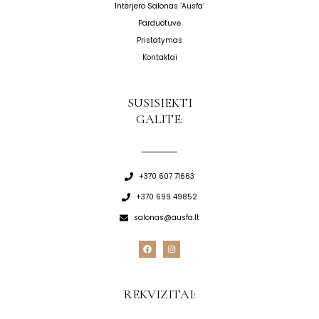
Interjero Salonas ‘Ausfa’
Parduotuvė
Pristatymas
Kontaktai
SUSISIEKTI
GALITE:
+370 607 71663
+370 699 49852
salonas@ausfa.lt
F
I
a
n
c
s
e
t
b
a
o
g
REKVIZITAI:
o
r
k
a
m