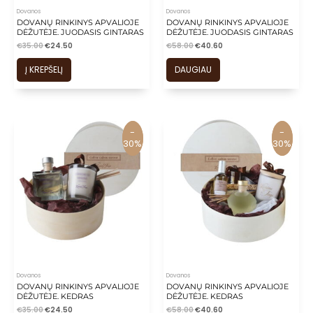
Dovanos
Dovanos
DOVANŲ RINKINYS APVALIOJE
DOVANŲ RINKINYS APVALIOJE
DĖŽUTĖJE. JUODASIS GINTARAS
DĖŽUTĖJE. JUODASIS GINTARAS
€
35.00
€
24.50
€
58.00
€
40.60
Į KREPŠELĮ
DAUGIAU
-
-
-
-
30%
30%
30%
30%
Dovanos
Dovanos
DOVANŲ RINKINYS APVALIOJE
DOVANŲ RINKINYS APVALIOJE
DĖŽUTĖJE. KEDRAS
DĖŽUTĖJE. KEDRAS
€
35.00
€
24.50
€
58.00
€
40.60