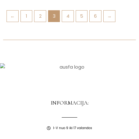
←
1
2
3
4
5
6
→
INFORMACIJA:
I-V nuo 9 iki 17 valandos